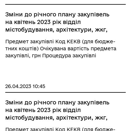
Зміни до річного плану закупівель
на квітень 2023 рік відділ
містобудування, архітектури, жкг,
благоустрою, інфраструктури
Предмет закупівлі Код КЕКВ (для бюдже-
Гайсинської міської ради, код
тних коштів) Очікувана вартість предмета
єдрпоу 43988116
закупівлі, грн Процедура закупівлі
Орієнтовний початок проведення процедури
закупівлі При ...
26.04.2023 10:45
Зміни до річного плану закупівель
на квітень 2023 рік відділ
містобудування, архітектури, жкг,
благоустрою, інфраструктури
Предмет закупівлі Код КЕКВ (для бюдже-