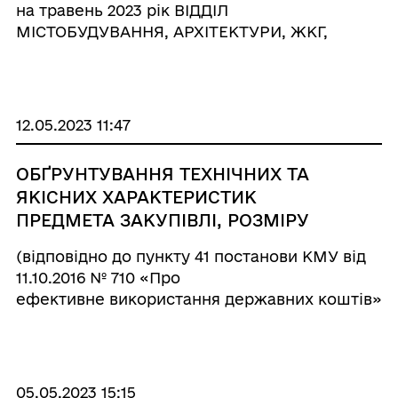
на травень 2023 рік ВІДДІЛ
МІСТОБУДУВАННЯ, АРХІТЕКТУРИ, ЖКГ,
БЛАГОУСТРОЮ, ІНФРАСТРУКТУРИ
ГАЙСИНСЬКОЇ МІСЬКОЇ РАДИ, код ЄДРПОУ
43988116 (найменування замовника) Предмет
закупівлі ...
12.05.2023 11:47
ОБҐРУНТУВАННЯ ТЕХНІЧНИХ ТА
ЯКІСНИХ ХАРАКТЕРИСТИК
ПРЕДМЕТА ЗАКУПІВЛІ, РОЗМІРУ
БЮДЖЕТНОГО ПРИЗНАЧЕННЯ,
(відповідно до пункту 41 постанови КМУ від
ОЧІКУВАНОЇ ВАРТОСТІ ПРЕДМЕТА
11.10.2016 № 710 «Про
ЗАКУПІВЛІ
ефективне використання державних коштів»)
Відкриті торги з особливостями за
предметом закупівлі: 1. Найменування,
місцезнаходження та ідентифікаційний к ...
05.05.2023 15:15