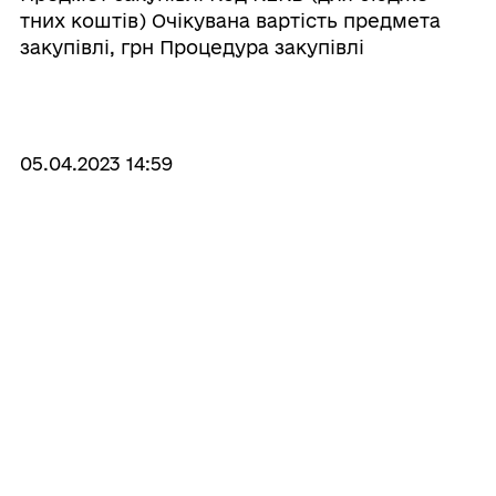
гайсинської міської ради, код
тних коштів) Очікувана вартість предмета
єдрпоу 43988116
закупівлі, грн Процедура закупівлі
Орієнтовний початок проведення процедури
закупівлі При ...
05.04.2023 14:59
Зміни до річного плану закупівель
на квітень 2023 рік відділ
містобудування, архітектури, жкг,
благоустрою, інфраструктури
Предмет закупівлі Код КЕКВ (для бюдже-
гайсинської міської ради, код
тних коштів) Очікувана вартість предмета
єдрпоу 43988116
закупівлі, грн Процедура закупівлі
Орієнтовний початок проведення процедури
закупівлі При ...