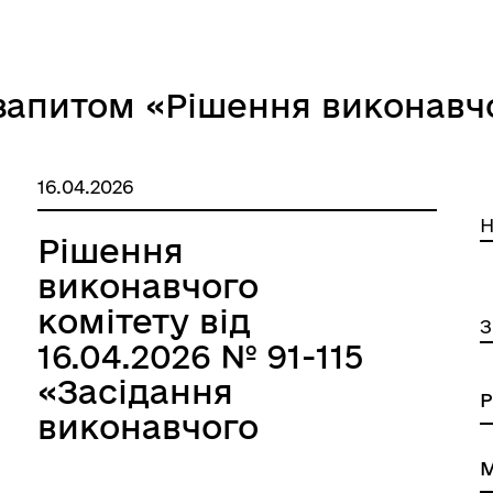
овідник закладів
Послуги державної раєстра
запитом «Рішення виконавч
16.04.2026
Н
Рішення
виконавчого
комітету від
З
16.04.2026 № 91-115
«Засідання
виконавчого
комітету за квітень