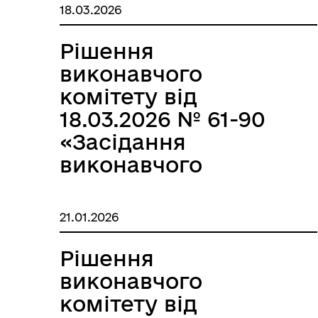
2026р.»
18.03.2026
Рішення
Герої не вмирають
виконавчого
комітету від
18.03.2026 № 61-90
«Засідання
виконавчого
комітету за
березень 2026р.»
21.01.2026
Рішення
виконавчого
комітету від