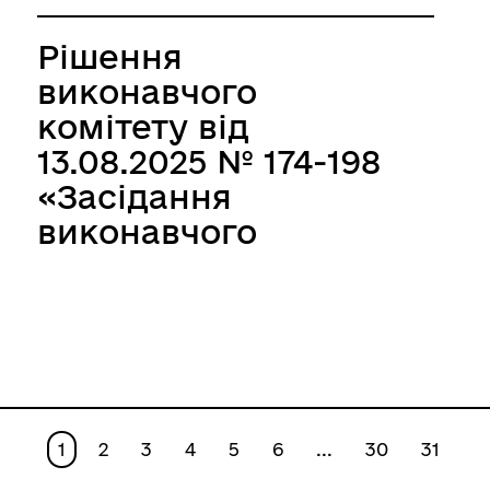
Рішення
виконавчого
комітету від
13.08.2025 № 174-198
«Засідання
виконавчого
комітету за серпень
2025р.»
1
2
3
4
5
6
...
30
31