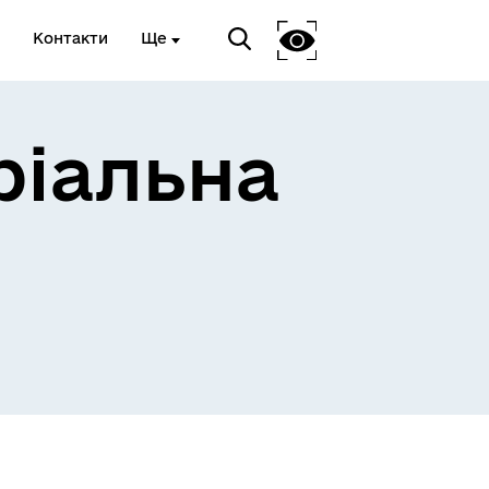
Контакти
Ще
ріальна
 та
Доступ до публічної
інформації