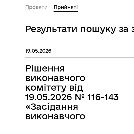
Посилання на державні
Проєкти
Прийняті
Е-д
інформаційні ресурси
Результати пошуку за 
19.05.2026
Рішення
виконавчого
Ветеранська політика
комітету від
громади
19.05.2026 № 116-143
«Засідання
виконавчого
комітету за травень