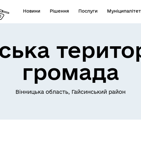
Новини
Рішення
Послуги
Муніципалітет
ська терито
громада
Телефони екстрених служб
лічна інформація
комунальних підприємств
Вінницька область, Гайсинський район