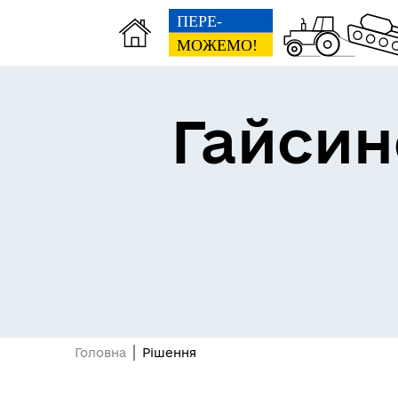
Гайсин
Про громаду
Пуб
Головна
Рішення