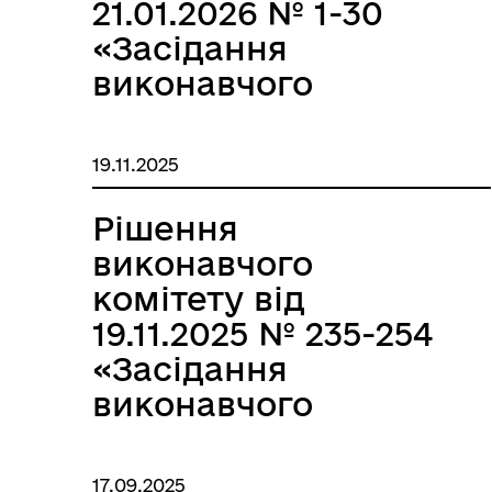
21.01.2026 № 1-30
«Засідання
виконавчого
комітету за січень
2026р.»
19.11.2025
Рішення
виконавчого
комітету від
19.11.2025 № 235-254
«Засідання
виконавчого
комітету за
листопад 2025р.»
17.09.2025