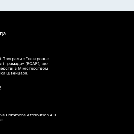
ада
ї Програми «Електронне
сті громади» (EGAP), що
нерстві з Міністерством
мки Швейцарії.
?
ive Commons Attribution 4.0
е.