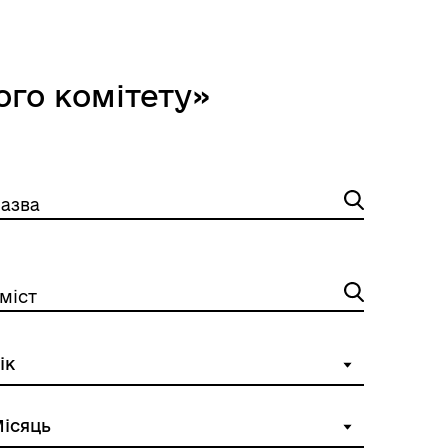
Відкриті дані Гайсинської
ції
міської ради
ого комітету»
азва
міст