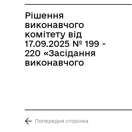
Рішення
виконавчого
комітету від
17.09.2025 № 199 -
220 «Засідання
виконавчого
комітету за
вересень 2025р.»
Попередня сторінка