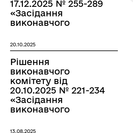
17.12.2025 № 255-289
«Засідання
виконавчого
комітету за грудень
2025р.»
20.10.2025
Рішення
виконавчого
комітету від
20.10.2025 № 221-234
«Засідання
виконавчого
комітету за жовтень
2025р.»
13.08.2025