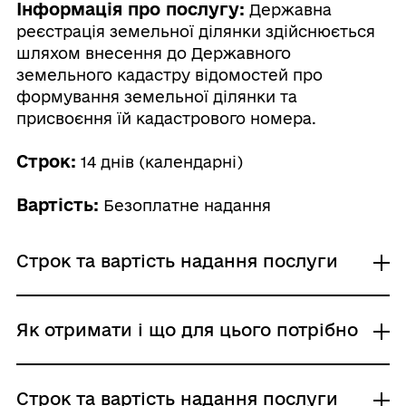
Інформація про послугу:
Державна
реєстрація земельної ділянки здійснюється
шляхом внесення до Державного
земельного кадастру відомостей про
формування земельної ділянки та
присвоєння їй кадастрового номера.
Строк:
14 днів (календарні)
Вартість:
Безоплатне надання
Строк та вартість надання послуги
Звичайне надання
Як отримати і що для цього потрібно
Адміністративний збір: Безоплатне надання /
0 UAH /
Строк надання: 14 днів (календарні)
Де отримати
Строк та вартість надання послуги