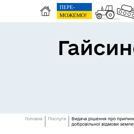
Гайсин
Про громаду
Пуб
Головна
Послуги
Видача рішення про припине
добровільної відмови земле
Посилання на державні