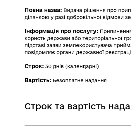
Герої не вмирають
Повна назва:
Видача рішення про припи
ділянкою у разі добровільної відмови 
Інформація про послугу:
Припинення 
користь держави або територіальної гро
підставі заяви землекористувача прий
повідомляє органи державної реєстраці
Строк:
30 днів (календарні)
Вартість:
Безоплатне надання
Строк та вартість над