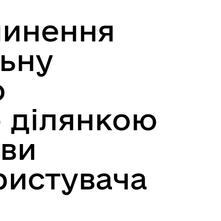
ції
міської ради
пинення
льну
о
 ділянкою
ови
ристувача