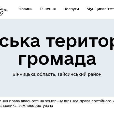
Новини
Рішення
Послуги
Муніципалітет
ська терито
громада
Телефони екстрених служб
лічна інформація
комунальних підприємств
Вінницька область, Гайсинський район
ння права власності на земельну ділянку, права постійного 
власника, землекористувача