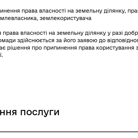
нення права власності на земельну ділянку, пр
землевласника, землекористувача
права власності на земельну ділянку у разі добр
мади здійснюється за його заявою до відповідног
має рішення про припинення права користування
ї.
ання послуги