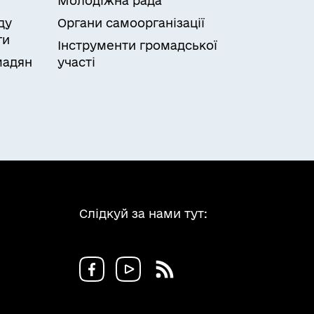
Молодіжна рада
ого користування земельною ділянкою у
ду
Органи самоорганізації
ідмову у припиненні права власності на
ги
Інструменти громадської
мадян
участі
Слідкуй за нами тут: