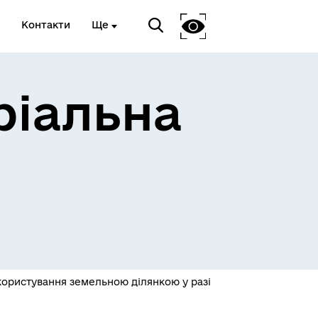
Контакти
Ще
ріальна
 та
Доступ до публічної
інформації
користування земельною ділянкою у разі
Відкриті дані Гайсинської