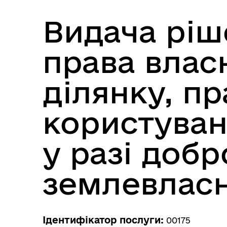
Е-д
інформаційні ресурси
Видача ріш
права влас
ділянку, пр
користува
Ветеранська політика
громади
у разі добр
землевласн
Ідентифікатор послуги:
00175