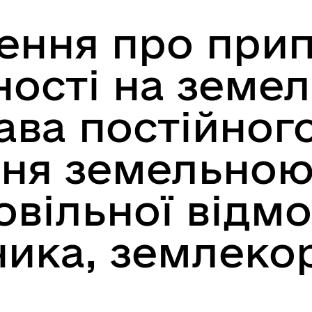
овідник закладів
Послуги державної раєстра
ення про при
ності на земе
ава постійног
ння земельною
овільної відм
ика, землеко