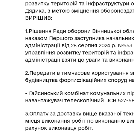
розвитку територій та інфраструктури о
Дядика, з метою зміцнення обороноздат
ВИРІШИВ:
Герої не вмирають
1.Рішення Ради оборони Вінницької облас
наказом Першого заступника начальника
адміністрації від 28 серпня 2024 р. №553 т
управління розвитку територій та інфра
адміністрації взяти до уваги та виконанн
2.Передати в тимчасове користування з
будівництва фортифікаційних споруд на 
- Гайсинський комбінат комунальних під
навантажувач телескопічний JCB 527-58
3.Оплату за доставку вище вказаної тех
місця виконання робіт по виконанню вищ
рахунок виконавця робіт.