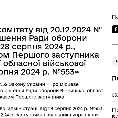
овідник закладів
Послуги державної раєстра
П
омітету від 20.12.2024 №
ішення Ради оборони
 28 серпня 2024 р.,
зом Першого заступника
 обласної військової
Р
ерпня 2024 р. №553»
Д
59 Закону України «Про місцеве
до
рішення Ради оборони Вінницької області
03
 наказом Першого заступника
ої адміністрації від 28 серпня 2024 р. №553,
П
12.24 р. заступника начальника управління
в