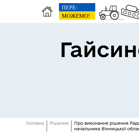
Гайсин
Про громаду
Пуб
Головна
Рішення
Про виконання рішення Ради 
начальника Вінницької обласн