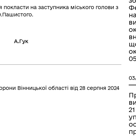
з
Фе
 покласти на заступника міського голови з
н
О.Пашистого.
в
о
в
А.Гук
щ
ок
05
03
они Вінницької області від 28 серпня 2024
П
ви
21
у
ос
пр