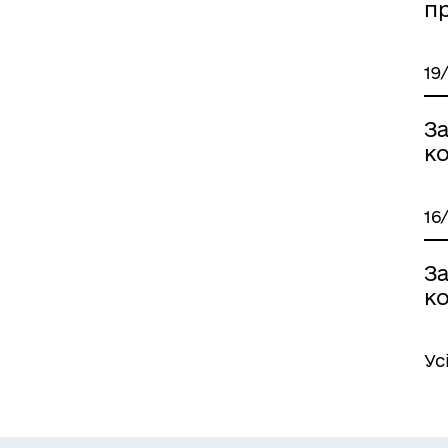
п
19
З
ко
16
З
ко
Ус