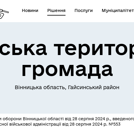
Новини
Рішення
Послуги
Муніципалітет
ська терито
громада
Телефони екстрених служб
лічна інформація
комунальних підприємств
Вінницька область, Гайсинський район
оборони Вінницької області від 28 серпня 2024 р., введено
ої військової адміністрації від 28 серпня 2024 р. №553