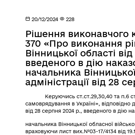
Посилання на державні
Е-д
інформаційні ресурси
20/12/2024
228
Рішення виконавчого к
370 «Про виконання р
Вінницької області від
введеного в дію нака
начальника Вінницької
адміністрації від 28 с
Ветеранська політика
громади
Керуючись ст.ст.29,30,40 та п.6 ст.
самоврядування в Україні», відповідно 
від 28 серпня 2024 р., введеного в дію
начальника Вінницької обласної військов
враховуючи лист вих.№03-17/4134 від 19.