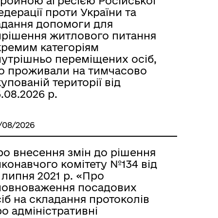
бройною агресією Російської
дерації проти України та
адання допомоги для
ирішення житлового питання
кремим категоріям
нутрішньо переміщених осіб,
о проживали на тимчасово
упованій території від
.08.2026 р.
/08/2026
ро внесення змін до рішення
конавчого комітету №134 від
 липня 2021 р. «Про
повноваження посадових
іб на складання протоколів
о адміністративні