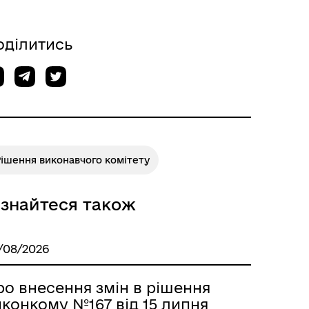
Відкриті дані Гайсинської
ції
міської ради
оділитись
ішення виконавчого комітету
ізнайтеся також
/08/2026
ро внесення змін в рішення
иконкому №167 від 15 липня