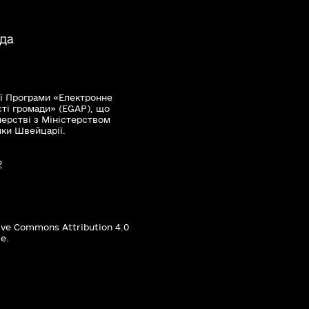
ада
ї Програми «Електронне
сті громади» (EGAP), що
нерстві з Міністерством
мки Швейцарії.
?
ive Commons Attribution 4.0
е.