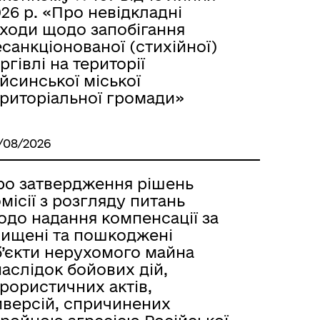
26 р. «Про невідкладні
аходи щодо запобігання
санкціонованої (стихійної)
ргівлі на території
йсинської міської
ериторіальної громади»
/08/2026
ро затвердження рішень
місії з розгляду питань
одо надання компенсації за
нищені та пошкоджені
б’єкти нерухомого майна
аслідок бойових дій,
рористичних актів,
иверсій, спричинених