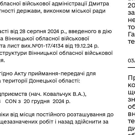
бласної військової адміністрації Дмитра
20
ності держави, виконком міської ради
з
не
то
ті від 28 серпня 2024 р., введеного в дію
Га
 Вінницької обласної військової
т
а лист вих.№01-17/4134 від 19.12.24 р.
структури Вінницької обласної військової
я.
03
гідно Акту приймання-передачі для
П
території Донецької області:
ко
щ
приємств (нач. Ковальчук В.А.),
з
 CON з 20 грудня 2024 р.
о
вн
ніки від місця постійного розташування до
те
езазначених робіт і назад здійснити за
д