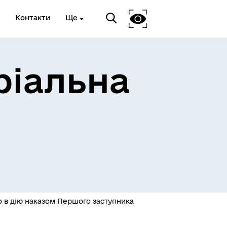
Контакти
Ще
ріальна
 та
Доступ до публічної
інформації
го в дію наказом Першого заступника