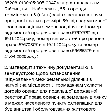
0520810100:03:005:0047 яка розташована м.
Гайсин, вул. Набережна, 53
в оренду
терміном на 5 (п’ять)років з встановленням
орендної плати в розмірі 3% від нормативної
грошової оцінки земельної ділянки (номер
відомостей про речове право:57670782 від
19.11.2024року, номер відомостей про речове
право:57670807 від 19.11.2024року та номер
відомостей про речове право:59685379 від
24.04.2025року).
2.
Затвердити технічну документацію із
землеустрою щодо встановлення
(відновлення)меж земельної ділянки в
натурі (на місцевості), громадянам укласти
договір оренди для подальшої державної
реєстрації
права оренди
на земельну ділянку
в межах населеного пункту
с.Степашки
для
будівництва і обслуговування житлового