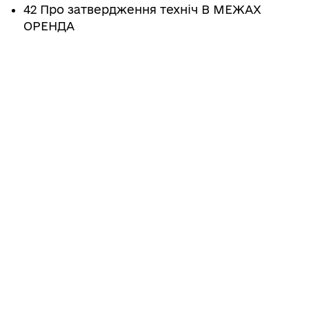
42 Про затвердження техніч В МЕЖАХ
ОРЕНДА
Поділитись
Дізнайтеся також
24/07/2026
Про затвердження технічної
документації із землеустрою щодо
інвентаризації земельної ділянки
комунальної власності Гайсинської