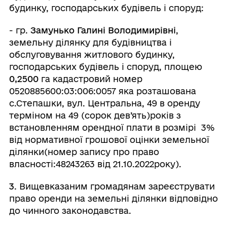
будинку, господарських будівель і споруд:
- гр.
Замунько Галині Володимирівні
,
земельну ділянку для будівництва і
обслуговування житлового будинку,
господарських будівель і споруд, площею
0,2500
га кадастровий номер
0520885600:03:006:0057 яка розташована
с.Степашки, вул. Центральна, 49
в оренду
терміном на 49 (сорок дев’ять)років з
встановленням орендної плати в розмірі 3%
від нормативної грошової оцінки земельної
ділянки(номер запису про право
власності:48243263 від 21.10.2022року).
3
. Вищевказаним громадянам зареєструвати
право оренди на земельні ділянки відповідно
до чинного законодавства.