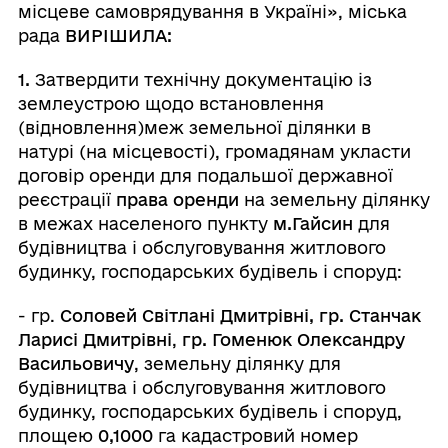
місцеве самоврядування в Україні», міська
рада
ВИРІШИЛА:
1.
Затвердити технічну документацію із
землеустрою щодо встановлення
(відновлення)меж земельної ділянки в
натурі (на місцевості), громадянам укласти
договір оренди для подальшої державної
реєстрації
права оренди
на земельну ділянку
в межах населеного пункту
м.Гайсин
для
будівництва і обслуговування житлового
будинку, господарських будівель і споруд:
- гр.
Соловей Світлані Дмитрівні, гр. Станчак
Ларисі Дмитрівні
,
гр. Гоменюк Олександру
Васильовичу
,
земельну ділянку для
будівництва і обслуговування житлового
будинку, господарських будівель і споруд,
площею
0,1000
га кадастровий номер