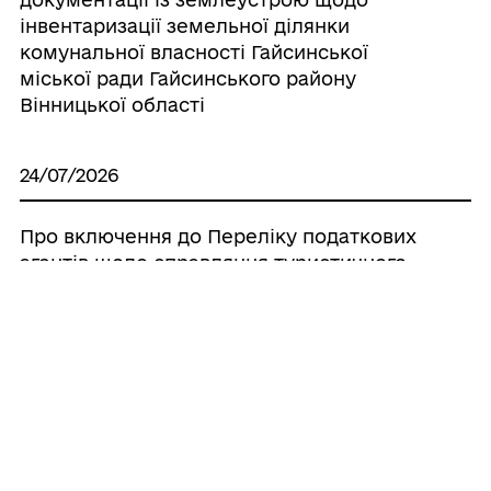
інвентаризації земельної ділянки
комунальної власності Гайсинської
міської ради Гайсинського району
Вінницької області
24/07/2026
Про включення до Переліку податкових
агентів щодо справляння туристичного
збору на території Гайсинської міської
територіальної громади ФОП Єрмакової
Юлії Євгеніївни та ФОП Лиманюка
Володимира Степановича
24/07/2026