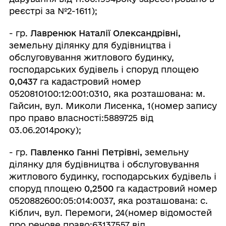
реєстрі за №2-1611);
- гр.
Лавренюк Наталії Олександрівні,
земельну ділянку для будівництва і
обслуговування житлового будинку,
господарських будівель і споруд площею
0,0437
га кадастровий номер
0520810100:12:001:0310, яка розташована: м.
Гайсин, вул. Миколи Лисенка, 1(номер запису
про право власності:5889725 від
03.06.2014року);
- гр.
Павленко Ганні Петрівні,
земельну
ділянку для будівництва і обслуговування
житлового будинку, господарських будівель і
споруд площею
0,2500
га кадастровий номер
0520882600:05:014:0037, яка розташована: с.
Кіблич, вул. Перемоги, 24(номер відомостей
про речове право:63137557 від