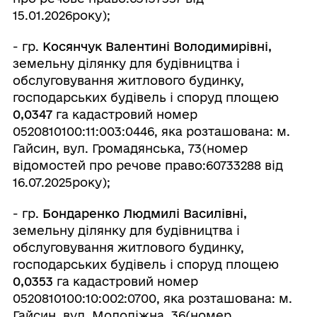
15.01.2026року);
- гр.
Косянчук Валентині Володимирівні,
земельну ділянку для будівництва і
обслуговування житлового будинку,
господарських будівель і споруд площею
0,0347
га кадастровий номер
0520810100:11:003:0446, яка розташована: м.
Гайсин, вул. Громадянська, 73(номер
відомостей про речове право:60733288 від
16.07.2025року);
- гр.
Бондаренко Людмилі Василівні,
земельну ділянку для будівництва і
обслуговування житлового будинку,
господарських будівель і споруд площею
0,0353
га кадастровий номер
0520810100:10:002:0700, яка розташована: м.
Гайсин, вул. Молодіжна, 36(номер