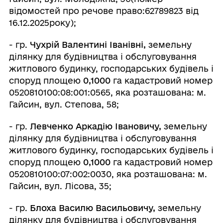
відомостей про речове право:62789823 від
16.12.2025року);
- гр.
Чухрій Валентині Іванівні,
земельну
ділянку для будівництва і обслуговування
житлового будинку, господарських будівель і
споруд площею
0,1000
га кадастровий номер
0520810100:08:001:0565, яка розташована: м.
Гайсин, вул. Степова, 58;
- гр.
Левченко Аркадію Івановичу,
земельну
ділянку для будівництва і обслуговування
житлового будинку, господарських будівель і
споруд площею
0,1000
га кадастровий номер
0520810100:07:002:0030, яка розташована: м.
Гайсин, вул. Лісова, 35;
- гр.
Блоха Василю Васильовичу,
земельну
ділянку для будівництва і обслуговування