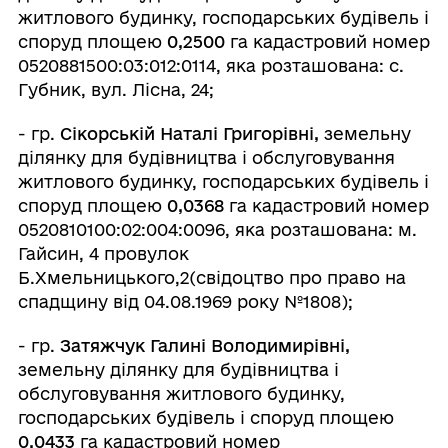
житлового будинку, господарських будівель і
споруд площею
0,2500
га кадастровий номер
0520881500:03:012:0114, яка розташована: с.
Губник, вул. Лісна, 24;
- гр.
Сікорській Наталі Григорівні,
земельну
ділянку для будівництва і обслуговування
житлового будинку, господарських будівель і
споруд площею
0,0368
га кадастровий номер
0520810100:02:004:0096, яка розташована: м.
Гайсин, 4 провулок
Б.Хмельницького,2(свідоцтво про право на
спадщину від 04.08.1969 року №1808);
- гр.
Затяжчук Галині Володимирівні,
земельну ділянку для будівництва і
обслуговування житлового будинку,
господарських будівель і споруд площею
0,0433
га кадастровий номер