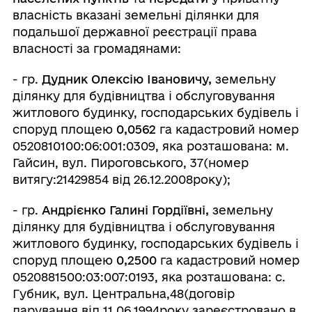
власність вказані земельні ділянки для
подальшої державної реєстрації права
власності за громадянами:
- гр.
Дудник Олексію Івановичу,
земельну
ділянку для будівництва і обслуговування
житлового будинку, господарських будівель і
споруд площею
0,0562
га кадастровий номер
0520810100:06:001:0309, яка розташована: м.
Гайсин, вул. Пироговського, 37(номер
витягу:21429854 від 26.12.2008року);
- гр.
Андрієнко Галині Гордіївні,
земельну
ділянку для будівництва і обслуговування
житлового будинку, господарських будівель і
споруд площею
0,2500
га кадастровий номер
0520881500:03:007:0193, яка розташована: с.
Губник, вул. Центральна,48(договір
дарування від 11.06.1994року зареєстровано в