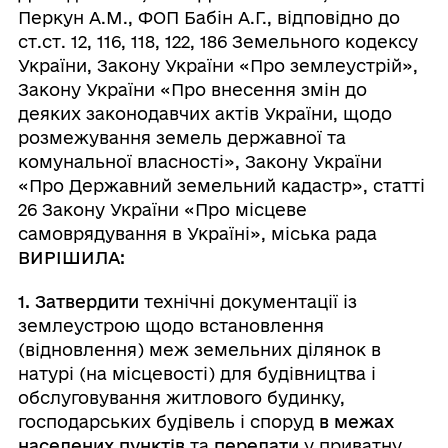
Перкун А.М., ФОП Бабін А.Г., відповідно до
cт.ст. 12, 116, 118, 122, 186 Земельного кодексу
України, Закону України «Про землеустрій»,
Закону України «Про внесення змін до
деяких законодавчих актів України, щодо
розмежування земель державної та
комунальної власності», Закону України
«Про Державний земельний кадастр», статті
26 Закону України «Про місцеве
самоврядування в Україні», міська рада
ВИРІШИЛА:
1. Затвердити
технічні документації із
землеустрою щодо встановлення
(відновлення) меж земельних ділянок в
натурі (на місцевості) для будівництва і
обслуговування житлового будинку,
господарських будівель і споруд
в межах
населених пунктів
та
передати
у приватну