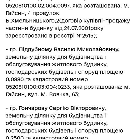
0520810100:02:004:0097, яка розташована: м.
Гайсин, 4 провулок
Б.Хмельницького,2(договір купівлі-продажу
частини будинку від 24.07.2001року
зареєстровано в реєстрі №2515);
- гр.
Піддубному Василю Миколайовичу,
земельну ділянку для будівництва і
обслуговування житлового будинку,
господарських будівель і споруд площею
0,0880
га кадастровий номер
0520810100:03:004:0233, яка розташована: м.
Гайсин, вул. М. Вовчка, 63;
- гр.
Гончарову Сергію Вікторовичу,
земельну ділянку для будівництва і
обслуговування житлового будинку,
господарських будівель і споруд площею
0,2500
га кадастровий номер