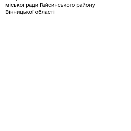
міської ради Гайсинського району
Вінницької області
24/07/2026
Про включення до Переліку податкових
агентів щодо справляння туристичного
збору на території Гайсинської міської
територіальної громади ФОП Єрмакової
Юлії Євгеніївни та ФОП Лиманюка
Володимира Степановича
24/07/2026
Про затвердження технічної
документації із землеустрою щодо