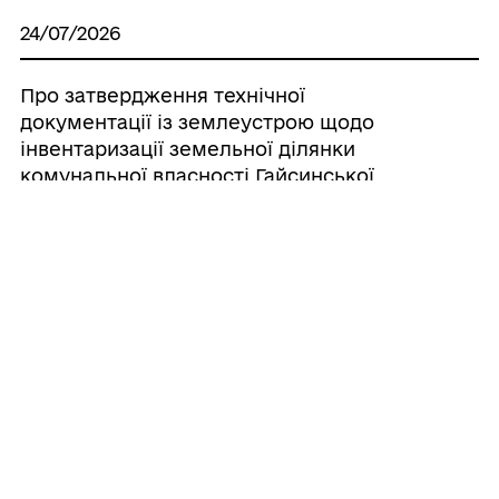
24/07/2026
Про затвердження технічної
документації із землеустрою щодо
інвентаризації земельної ділянки
комунальної власності Гайсинської
міської ради Гайсинського району
Вінницької області
24/07/2026
Про включення до Переліку податкових
агентів щодо справляння туристичного
збору на території Гайсинської міської
територіальної громади ФОП Єрмакової
Юлії Євгеніївни та ФОП Лиманюка
Володимира Степановича