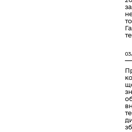
з
не
то
Га
т
03
П
ко
щ
з
о
вн
те
д
з