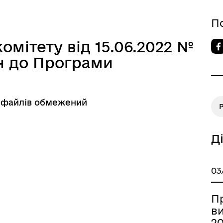
овідник закладів
Послуги державної раєстра
П
омітету від 15.06.2022 №
ін до Програми
о файлів обмежений
Р
Д
03
П
в
20