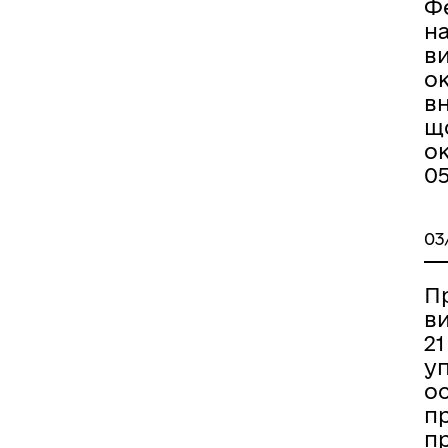
Фе
н
в
о
в
щ
ок
05
03
П
ви
21
у
ос
пр
п