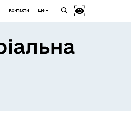
Контакти
Ще
ріальна
 та
Доступ до публічної
інформації