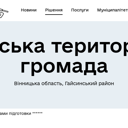
Новини
Рішення
Послуги
Муніципалітет
ська терито
громада
Телефони екстрених служб
лічна інформація
комунальних підприємств
Вінницька область, Гайсинський район
ми підготовки ******