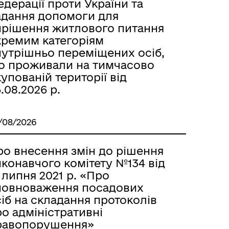
дерації проти України та
адання допомоги для
ирішення житлового питання
кремим категоріям
нутрішньо переміщених осіб,
о проживали на тимчасово
упованій території від
.08.2026 р.
/08/2026
ро внесення змін до рішення
конавчого комітету №134 від
 липня 2021 р. «Про
повноваження посадових
іб на складання протоколів
о адміністративні
равопорушення»