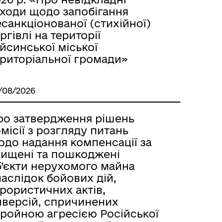
аходи щодо запобігання
санкціонованої (стихійної)
ргівлі на території
йсинської міської
ериторіальної громади»
/08/2026
ро затвердження рішень
місії з розгляду питань
одо надання компенсації за
нищені та пошкоджені
б’єкти нерухомого майна
аслідок бойових дій,
рористичних актів,
иверсій, спричинених
бройною агресією Російської