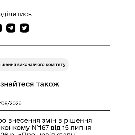
Відкриті дані Гайсинської
ції
міської ради
оділитись
ішення виконавчого комітету
ізнайтеся також
/08/2026
ро внесення змін в рішення
иконкому №167 від 15 липня
26 р. «Про невідкладні