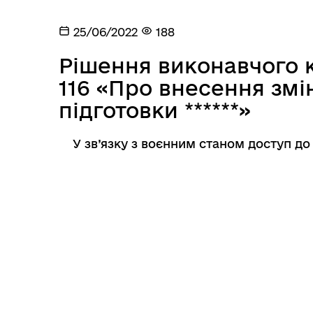
Посилання на державні
Е-д
інформаційні ресурси
25/06/2022
188
Рішення виконавчого к
116 «Про внесення зм
підготовки ******»
У зв’язку з воєнним станом доступ д
Ветеранська політика
громади