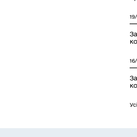
19
З
ко
16
З
ко
Ус