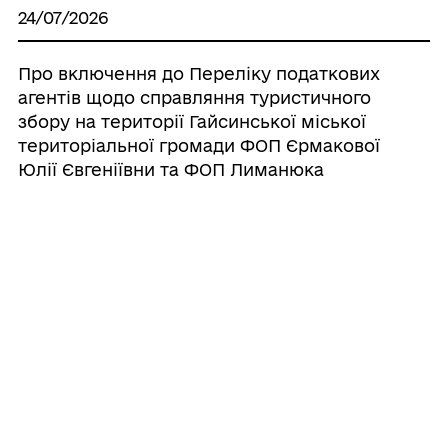
24/07/2026
Про включення до Переліку податкових
агентів щодо справляння туристичного
збору на території Гайсинської міської
територіальної громади ФОП Єрмакової
Юлії Євгеніївни та ФОП Лиманюка
Володимира Степановича
24/07/2026
Про затвердження технічної
документації із землеустрою щодо
поділу земельної ділянки комунальної
власності та передачу земельної
ділянки у постійне користування