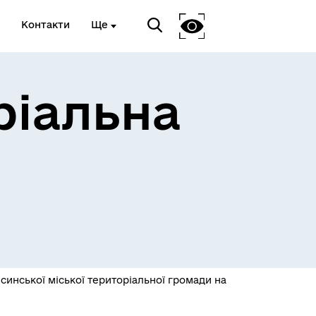
Контакти
Ще
ріальна
 та
Доступ до публічної
інформації
синської міської територіальної громади на