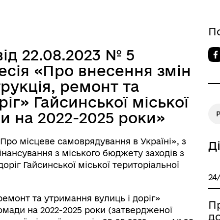
овідник закладів
Послуги державної раєстра
П
ід 22.08.2023 № 5
сесія «Про внесення змін
рукція, ремонт та
ріг» Гайсинської міської
и на 2022-2025 роки»
Р
«Про місцеве самоврядування в Україні», з
Д
нансування з міського бюджету заходів з
оріг Гайсинської міської територіальної
24
емонт та утримання вулиць і доріг»
П
ромади на 2022-2025 роки (затвердженої
д