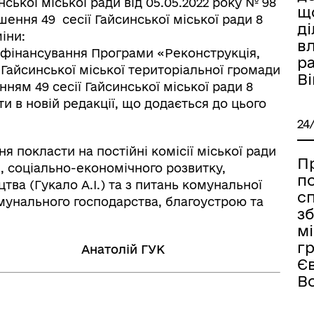
ької міської ради від 05.05.2022 року № 98
що
шення 49 сесії Гайсинської міської ради 8
д
міни:
вл
и фінансування Програми «Реконструкція,
р
 Гайсинської міської територіальної громади
Ві
ням 49 сесії Гайсинської міської ради 8
ти в новій редакції, що додається до цього
24
я покласти на постійні комісії міської ради
П
, соціально-економічного розвитку,
п
тва (Гукало А.І.) та з питань комунальної
с
мунального господарства, благоустрою та
зб
мі
г
Анатолій
ГУК
Є
В