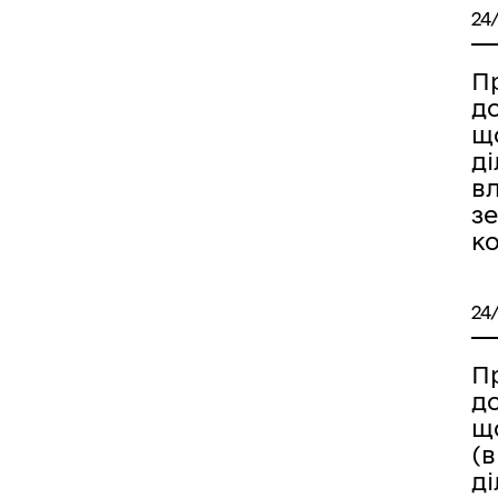
24
П
д
щ
д
вл
зе
к
24
П
д
щ
(
ді