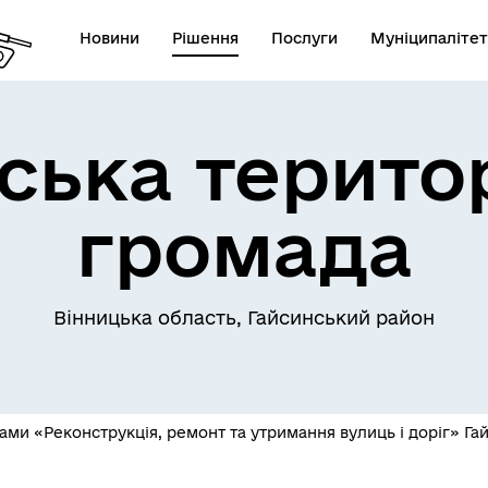
Новини
Рішення
Послуги
Муніципалітет
ська терито
громада
Телефони екстрених служб
лічна інформація
комунальних підприємств
Вінницька область, Гайсинський район
ми «Реконструкція, ремонт та утримання вулиць і доріг» Гай