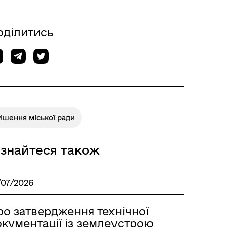
Відкриті дані Гайсинської
ції
міської ради
оділитись
ішення міської ради
ізнайтеся також
/07/2026
ро затвердження технічної
окументації із землеустрою