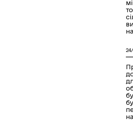
мі
т
с
в
н
24
П
д
дл
о
б
бу
пе
н