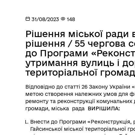
Посилання на державні
Е-д
інформаційні ресурси
31/08/2023
148
Рішення міської ради в
рішення / 55 чергова 
до Програми «Реконст
утримання вулиць і до
територіальної громад
Ветеранська політика
Відповідно до статті 26 Закону України 
громади
метою створення належних умов для фі
ремонту та реконструкції комунальних д
громади, міська рада
ВИРІШИЛА:
Внести до Програми «Реконструкція, р
Гайсинської міської територіальної г