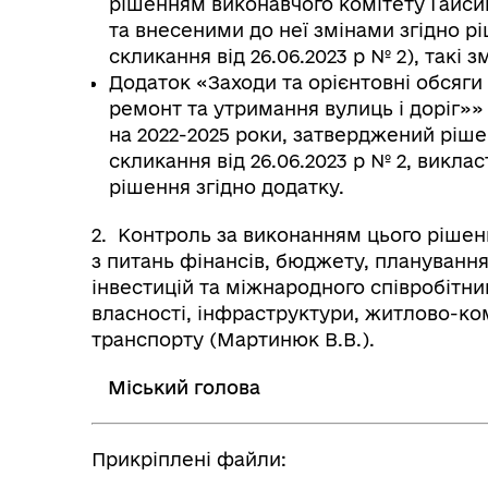
рішенням виконавчого комітету Гайсинс
та внесеними до неї змінами згідно рі
скликання від 26.06.2023 р № 2), такі з
Додаток «Заходи та орієнтовні обсяг
ремонт та утримання вулиць і доріг»»
Герої не вмирають
на 2022-2025 роки, затверджений рішен
скликання від 26.06.2023 р № 2, виклас
рішення згідно додатку.
2. Контроль за виконанням цього рішенн
з питань фінансів, бюджету, планування
інвестицій та міжнародного співробітниц
власності, інфраструктури, житлово-ко
транспорту (Мартинюк В.В.).
Міський голова
Прикріплені файли: