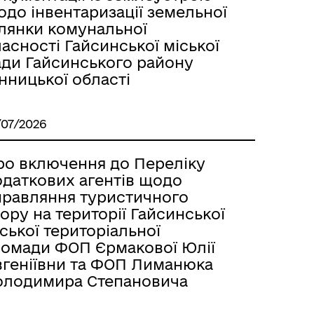
до інвентаризації земельної
ілянки комунальної
асності Гайсинської міської
ади Гайсинського району
нницької області
/07/2026
ро включення до Переліку
одаткових агентів щодо
правляння туристичного
ору на території Гайсинської
ської територіальної
ромади ФОП Єрмакової Юлії
вгеніївни та ФОП Лиманюка
олодимира Степановича