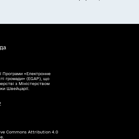
ада
ї Програми «Електронне
сті громади» (EGAP), що
нерстві з Міністерством
мки Швейцарії.
?
ive Commons Attribution 4.0
е.