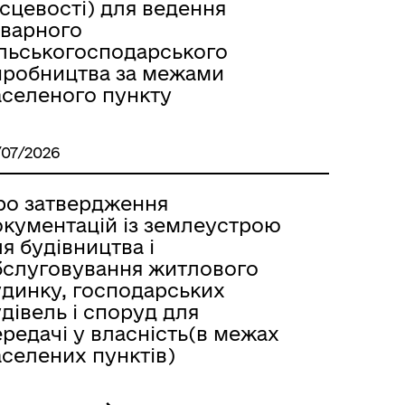
сцевості) для ведення
оварного
ільськогосподарського
иробництва за межами
аселеного пункту
/07/2026
ро затвердження
окументацій із землеустрою
я будівництва і
бслуговування житлового
удинку, господарських
дівель і споруд для
редачі у власність(в межах
аселених пунктів)