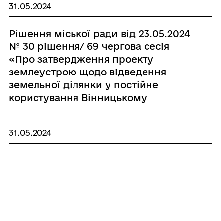
31.05.2024
потреб, яка розташована в с. Губник
Гайсинської міської ради
Рішення міської ради від 23.05.2024
Гайсинського району Вінницької
№ 30 рішення/ 69 чергова сесія
області»
«Про затвердження проекту
землеустрою щодо відведення
земельної ділянки у постійне
користування Вінницькому
обласному комунальному
спеціалізованому
31.05.2024
лісогосподарському підприємству
«Віноблагроліс» для ведення
Рішення міської ради від 23.05.2024
лісового господарства і пов’язаних з
№ 29 рішення / 69 чергова сесія
ним послуг із земель комунальної
«Про затвердження технічної
власності сільськогосподарського
документації із землеустрою щодо
призначення зі зміною цільового
інвентаризації земель, що
призначення на території