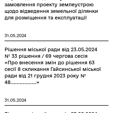
замовлення проекту землеустрою
щодо відведення земельної ділянки
для розміщення та експлуатації
об’єктів і споруд електронних
комунікацій ТОВ «Юкрейн Тауер
31.05.2024
Компані» в межах с. Шура-
Бондурівська Гайсинської міської
Рішення міської ради від 23.05.2024
ради»
№ 33 рішення / 69 чергова сесія
«Про внесення змін до рішення 63
сесії 8 скликання Гайсинської міської
ради від 21 грудня 2023 року №
48.................»
31.05.2024