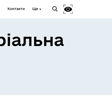
Контакти
Ще
ріальна
 та
Доступ до публічної
інформації