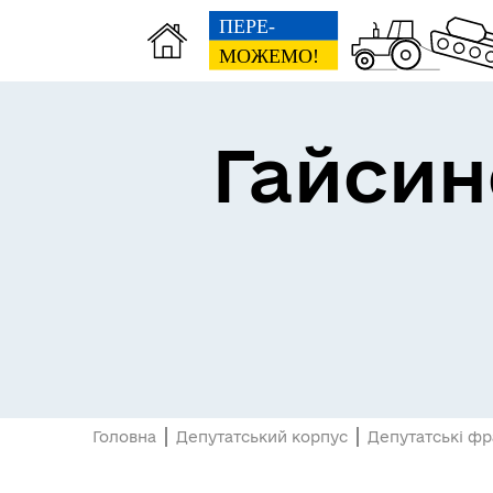
Гайсин
Про громаду
Пуб
Головна
Депутатський корпус
Депутатські фр