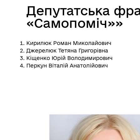
Посилання на державні
Депутатська фра
Е-д
інформаційні ресурси
«Самопоміч»»
Кирилюк Роман Миколайович
Джерелюк Тетяна Григорівна
Кіщенко Юрій Володимирович
Перкун Віталій Анатолійович
Ветеранська політика
громади