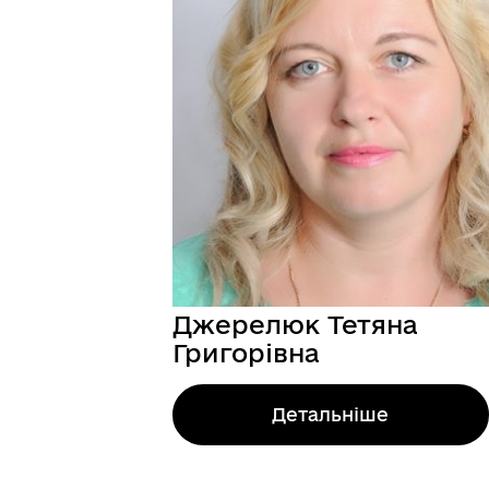
Герої не вмирають
Джерелюк Тетяна
Григорівна
Детальніше