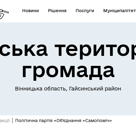
Новини
Рішення
Послуги
Муніципалітет
ська терито
громада
Телефони екстрених служб
лічна інформація
комунальних підприємств
Вінницька область, Гайсинський район
акції
Політична партія «Об’єднання «Самопоміч»