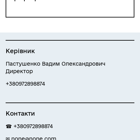
Керівник
Пастушенко Вадим Олександрович
Директор
+380972898874
Контакти
☎ +380972898874
✉ none@none.com