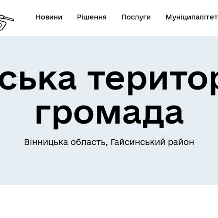
Новини
Рішення
Послуги
Муніципалітет
ська терито
Телефони екстрених служб
лічна інформація
комунальних підприємств
громада
Вінницька область, Гайсинський район
овідник закладів
Послуги державної раєстра