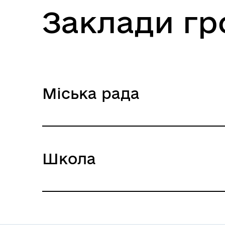
Заклади г
громади
Герої не вмирають
Міська рада
Гунчанський ст.округ
Школа
ЗЗСО І-ІІ ст. с.Гунча