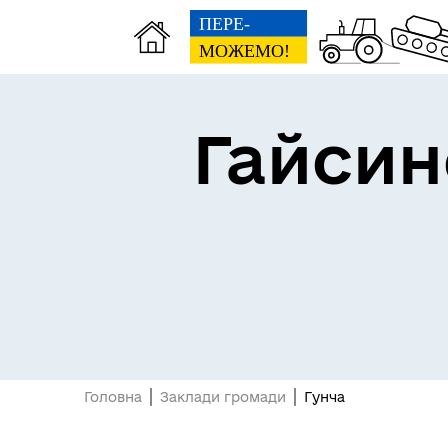
Гайсин
Про громаду
Пуб
Посилання на державні
Е-д
інформаційні ресурси
Головна
Заклади громади
Гунча
Ветеранська політика