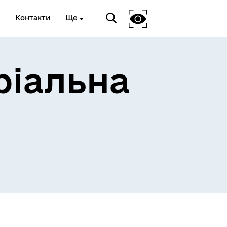
Контакти
Ще
ріальна
 та
Доступ до публічної
інформації
Відкриті дані Гайсинської
ції
міської ради