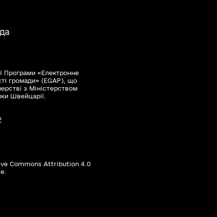
ада
ї Програми «Електронне
сті громади» (EGAP), що
нерстві з Міністерством
мки Швейцарії.
?
ive Commons Attribution 4.0
е.