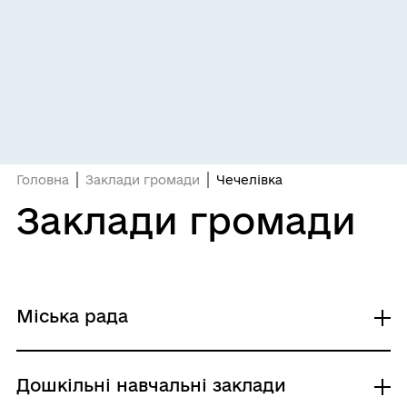
Головна
Заклади громади
Чечелівка
Заклади громади
Міська рада
Чечелівський ст. округ
Дошкільні навчальні заклади