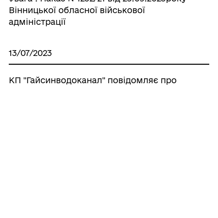
Вінницької обласної військової
адміністрації
13/07/2023
КП "Гайсинводоканал" повідомляє про
ремонтні роботи на центральних
водогонах міста.
Усі
повідомлення
ГРОМАДА
Контакти та звернення