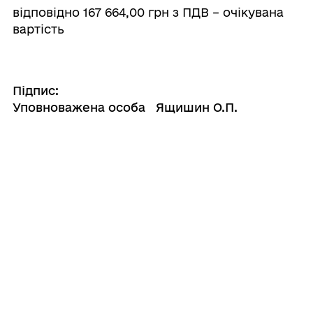
відповідно 167 664,00 грн з ПДВ – очікувана
вартість
Підпис:
Уповноважена особа
Ящишин О.П.
спеціаліст 1 категорії відділу
Поділитись
Дізнайтеся також