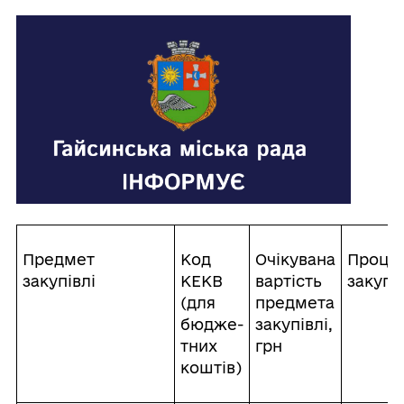
Предмет
Код
Очікувана
Проце
закупівлі
КЕКВ
вартість
закупів
(для
предмета
бюдже-
закупівлі,
тних
грн
коштів)