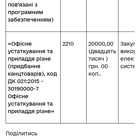
пов’язані з
програмним
забезпеченням)
«Офісне
2210
20000,00
Закупі
устаткування та
(двадцять
викори
приладдя різне
тисяч )
електр
(придбання
грн. 00
систе
канцтоварів), код
коп..
ДК 021:2015 -
30190000-7
Офісне
устаткування та
приладдя різне»
Поділитись