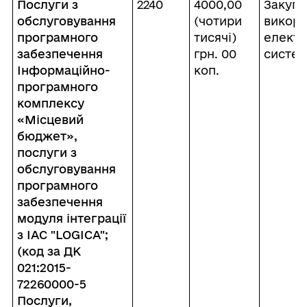
Послуги з
2240
4000,00
Закупі
обслуговування
(чотири
викори
програмного
тисячі)
електр
забезпечення
грн. 00
систе
Інформаційно-
коп.
програмного
комплексу
«Місцевий
бюджет»,
послуги з
обслуговування
програмного
забезпечення
модуля інтеграції
з ІАС "LOGICA";
(код за ДК
021:2015-
72260000-5
Послуги,