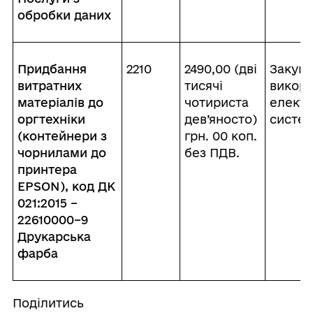
обробки даних
Придбання
2210
2490,00 (дві
Закупі
витратних
тисячі
викор
матеріалів до
чотириста
електр
оргтехніки
дев’яносто)
систе
(контейнери з
грн. 00 коп.
чорнилами до
без ПДВ.
принтера
EPSON), код ДК
021:2015 –
22610000–9
Друкарська
фарба
Поділитись