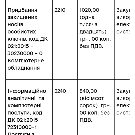
Придбання
2210
1020,00
Закупі
захищених
(одна
викор
носіїв
тисяча
електр
особистих
двадцять)
систе
ключів, код ДК
грн. 00 коп.
021:2015 –
без ПДВ.
30230000 – 0
Комп’ютерне
обладнання
Інформаційно-
2240
840,00
Закупі
аналітичні та
(вісімсот
викор
комп’ютерні
сорок) грн.
електр
послуги, код
00 коп. без
систе
ДК 021:2015 –
ПДВ.
72310000–1
Послуги з