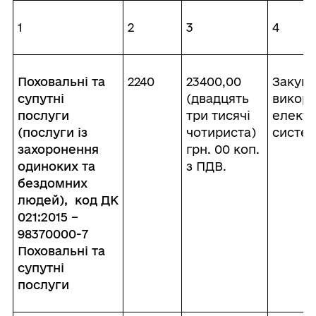
1
2
3
4
Поховальні та
2240
23400,00
Закупі
супутні
(двадцять
викор
послуги
три тисячі
електр
(послуги із
чотириста)
систе
захоронення
грн. 00 коп.
одиноких та
з ПДВ.
бездомних
людей), код ДК
021:2015 –
98370000-7
Поховальні та
супутні
послуги