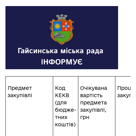
Предмет
Код
Очікувана
Проце
закупівлі
КЕКВ
вартість
закупі
(для
предмета
бюдже-
закупівлі,
тних
грн
коштів)