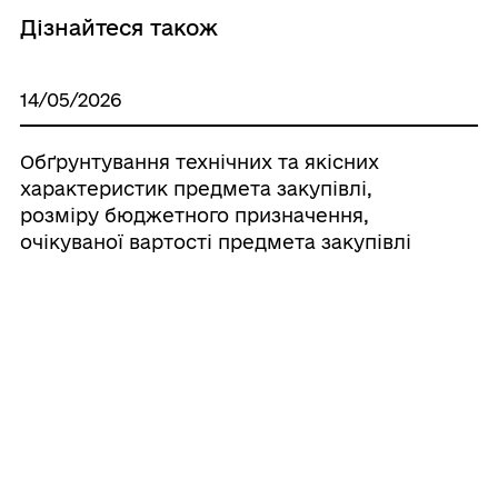
Дізнайтеся також
14/05/2026
Обґрунтування технічних та якісних
характеристик предмета закупівлі,
розміру бюджетного призначення,
очікуваної вартості предмета закупівлі
11/05/2026
Інформація щодо процедур закупівель
(«Поточний ямковий ремонт
дорожнього покриття окремих вулиць
міста Гайсин, Гайсинського району,
Вінницької області» код ДК