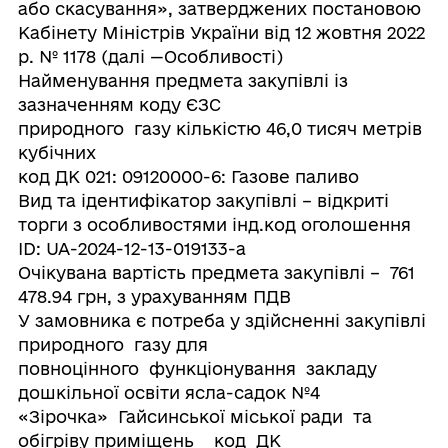
або скасування», затверджених постановою
Кабінету Міністрів України від 12 жовтня 2022
р. № 1178 (далі —Особливості)
Найменування предмета закупівлі із
зазначенням коду ЄЗС
природного газу кількістю 46,0 тисяч метрів
кубічних
код ДК 021: 09120000-6: Газове паливо
Вид та ідентифікатор закупівлі – відкриті
торги з особливостями інд.код оголошення
ID: UA-2024-12-13-019133-a
Очікувана вартість предмета закупівлі – 761
478.94 грн, з урахуванням ПДВ
У замовника є потреба у здійсненні закупівлі
природного газу для
повноцінного функціонування закладу
дошкільної освіти ясла-садок №4
«Зірочка» Гайсинської міської ради та
обігріву приміщень код ДК