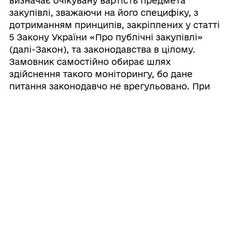
визначає очікувану вартість предмета
закупівлі, зважаючи на його специфіку, з
дотриманням принципів, закріплених у статті
5 Закону України «Про публічні закупівлі»
(далі-Закон), та законодавства в цілому.
Замовник самостійно обирає шлях
здійснення такого моніторингу, бо дане
питання законодавчо не врегульовано. При
цьому замовник зважає на принципи
здійснення закупівель, закріплені у статті 5
Закону з урахуванням Особливостей.
Закупівлі здійснюють за такими принципами:
добросовісна конкуренція серед учасників;
максимальна економія та ефективність;
відкритість та прозорість на всіх стадіях
закупівель; недискримінація учасників;
об’єктивна та неупереджена оцінка
тендерних пропозицій; запобігання
корупційним діям і зловживанням.