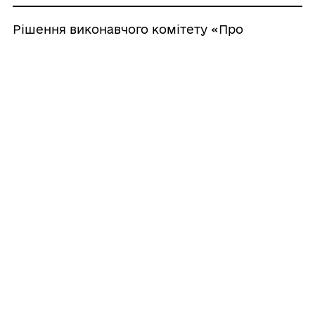
Рішення виконавчого комітету «Про
внесення змін в рішення виконкому
№167 від 15 липня 2026 р. «Про
невідкладні заходи щодо запобігання
несанкціонованої (стихійної) торгівлі на
території Гайсинської міської
територіальної громади»»
05/08/2026
Ладижинські Хутори провели в останню
путь молодого Захисника Іллю
Невінчаного
04/08/2026