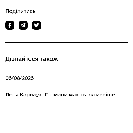
Поділитись
Дізнайтеся також
06/08/2026
Леся Карнаух: Громади мають активніше
працювати над розширенням бази
оподаткування – це додаткові ресурси
для розвитку