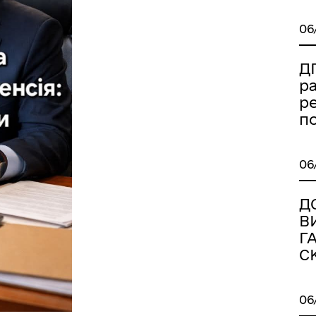
06
Д
р
р
п
06
Д
В
Г
С
06