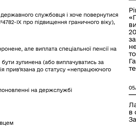
Р
 державного службовця і хоче повернутися
«
4782-ІХ про підвищення граничного віку),
в
20
з
не
онене, але виплата спеціальної пенсії на
то
Га
бути зупинена (або виплачуватись за
т
ія прив’язана до статусу «непрацюючого
05
 поновленні на держслужбі
Л
в
З
овцем