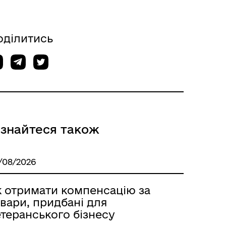
оділитись
Відкриті дані Гайсинської
ції
міської ради
ізнайтеся також
/08/2026
к отримати компенсацію за
вари, придбані для
теранського бізнесу