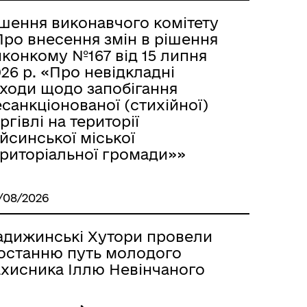
ішення виконавчого комітету
Про внесення змін в рішення
иконкому №167 від 15 липня
26 р. «Про невідкладні
аходи щодо запобігання
санкціонованої (стихійної)
ргівлі на території
йсинської міської
ериторіальної громади»»
/08/2026
адижинські Хутори провели
 останню путь молодого
ахисника Іллю Невінчаного