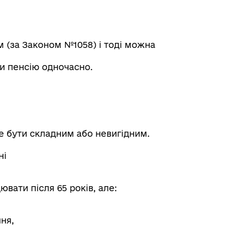
м (за Законом №1058) і тоді можна
и пенсію одночасно.
е бути складним або невигідним.
ні
вати після 65 років, але:
ня,