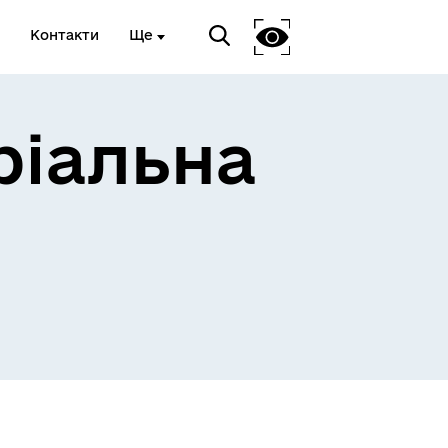
Контакти
Ще
ріальна
 та
Доступ до публічної
інформації