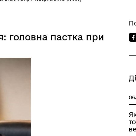
П
: головна пастка при
овідник закладів
Послуги державної раєстра
Д
06
Я
то
ве