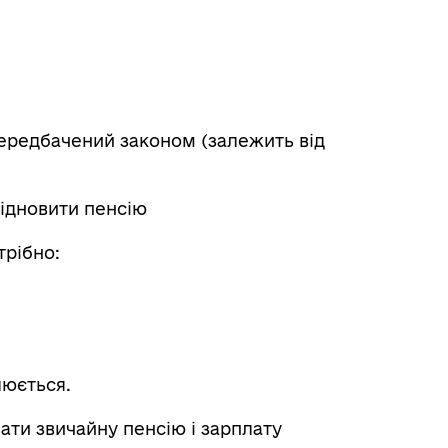
передбачений законом (залежить від
відновити пенсію
рібно:
люється.
ати звичайну пенсію і зарплату