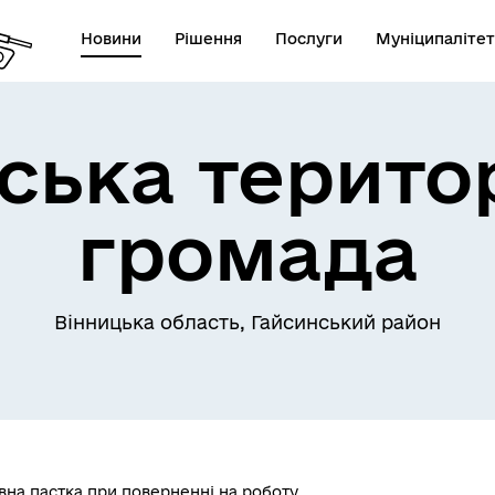
Новини
Рішення
Послуги
Муніципалітет
ська терито
громада
Телефони екстрених служб
лічна інформація
комунальних підприємств
Вінницька область, Гайсинський район
на пастка при поверненні на роботу