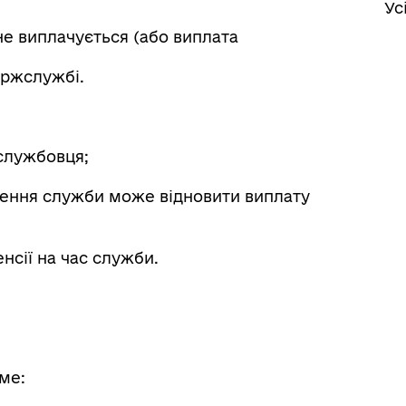
Ус
е виплачується (або виплата
ержслужбі.
службовця;
нення служби може відновити виплату
нсії на час служби.
ме: