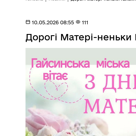
Е-д
інформаційні ресурси
10.05.2026 08:55
111
Дорогі Матері-неньки 
Ветеранська політика
громади