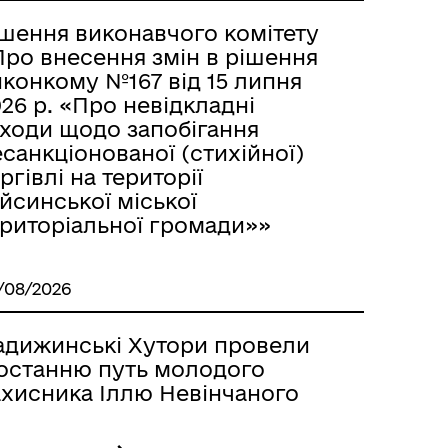
ішення виконавчого комітету
Про внесення змін в рішення
иконкому №167 від 15 липня
26 р. «Про невідкладні
аходи щодо запобігання
санкціонованої (стихійної)
ргівлі на території
йсинської міської
ериторіальної громади»»
/08/2026
адижинські Хутори провели
 останню путь молодого
ахисника Іллю Невінчаного