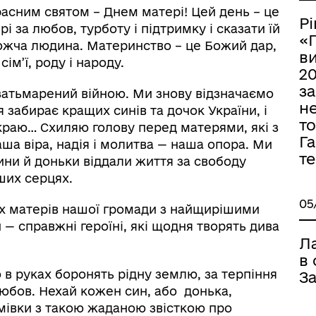
расним святом – Днем матері! Цей день – це
Р
 за любов, турботу і підтримку і сказати їй
«
рожча людина. Материнство – це Божий дар,
в
ім’ї, роду і народу.
20
з
 затьмарений війною. Ми знову відзначаємо
не
я забирає кращих синів та дочок України, і
то
краю… Схиляю голову перед матерями, які з
Га
аша віра, надія і молитва — наша опора. Ми
т
ини й доньки віддали життя за свободу
аших серцях.
05
іх матерів нашої громади з найщирішими
 — справжні героїні, які щодня творять дива
Л
в
 в руках боронять рідну землю, за терпіння
З
любов. Нехай кожен син, або донька,
мівки з такою жаданою звісткою про