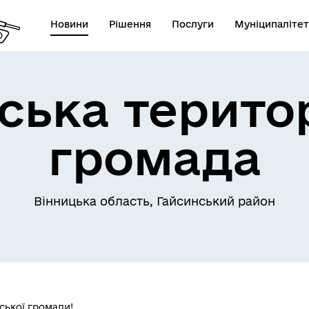
Новини
Рішення
Послуги
Муніципалітет
ська терито
громада
Телефони екстрених служб
лічна інформація
комунальних підприємств
Вінницька область, Гайсинський район
ської громади!