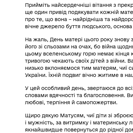
Прийміть найсердечніші вітання з прек
ще один привід подякувати кожній матері
про те, що вона – найрідніша та найдо
вічне джерело буття людського, основа с
На жаль, День матері цього року знову
його зі сльозами на очах, бо війна щодн
цьому вселенському горю немає кінця 
тривогою чекають своїх дітей з війни. В
низько вклоняємося тим матерям, чиї с
України. Їхній подвиг вічно житиме в н
У цей особливий день, звертаюся до вс
словами вдячності та благословення. Ви
любові, терпіння й самопожертви.
Щиро дякую Матусям, чиї діти зі зброєю
і мужність, за витримку і материнську 
якнайшвидше повернуться до рідної до