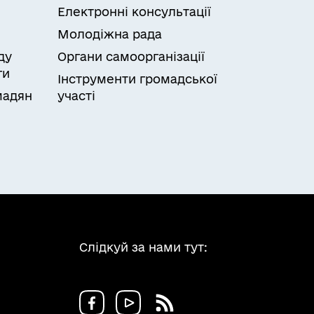
Електронні консультації
Молодіжна рада
ду
Органи самоорганізації
ги
Інструменти громадської
мадян
участі
Слідкуй за нами тут: