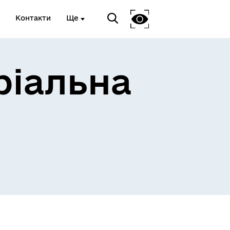
Контакти
Ще
ріальна
 та
Доступ до публічної
інформації
Відкриті дані Гайсинської