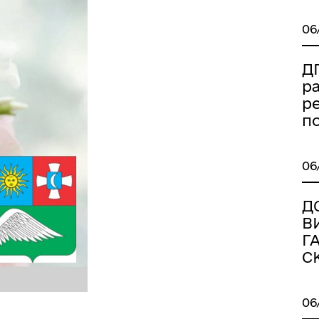
06
Д
р
р
п
06
Д
В
Г
С
06