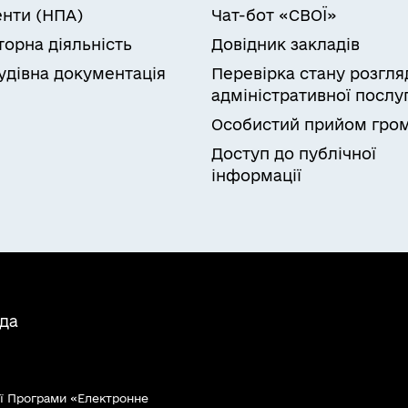
нти (НПА)
Чат-бот «СВОЇ»
торна діяльність
Довідник закладів
удівна документація
Перевірка стану розгля
адміністративної послу
Особистий прийом гро
Доступ до публічної
інформації
ада
ї Програми «Електронне