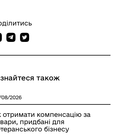
ції
міської ради
оділитись
ізнайтеся також
/08/2026
к отримати компенсацію за
вари, придбані для
теранського бізнесу