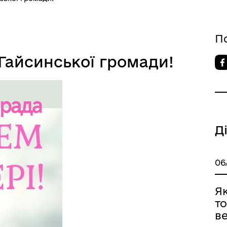
овідник закладів
Послуги державної раєстра
П
Гайсинської громади!
Д
06
Я
то
ве