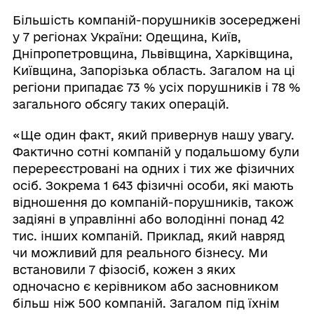
Більшість компаній-порушників зосереджені
у 7 регіонах України: Одещина, Київ,
Дніпропетровщина, Львівщина, Харківщина,
Київщина, Запорізька область. Загалом на ці
регіони припадає 73 % усіх порушників і 78 %
загального обсягу таких операцій.
«Ще один факт, який привернув нашу увагу.
Фактично сотні компаній у подальшому були
перереєстровані на одних і тих же фізичних
осіб. Зокрема 1 643 фізичні особи, які мають
відношення до компаній-порушників, також
задіяні в управлінні або володінні понад 42
тис. інших компаній. Приклад, який навряд
чи можливий для реального бізнесу. Ми
встановили 7 фізосіб, кожен з яких
одночасно є керівником або засновником
більш ніж 500 компаній. Загалом під їхнім