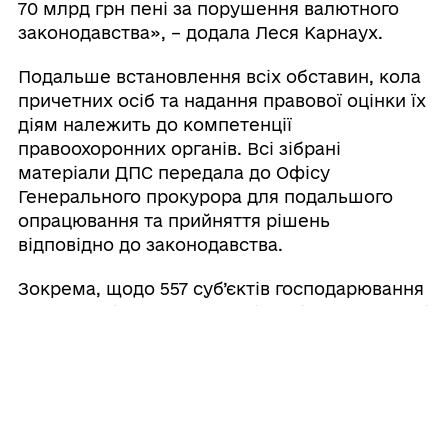
70 млрд грн пені за порушення валютного
законодавства», – додала Леся Карнаух.
Подальше встановлення всіх обставин, кола
причетних осіб та надання правової оцінки їх
діям належить до компетенції
правоохоронних органів. Всі зібрані
матеріали ДПС передала до Офісу
Генерального прокурора для подальшого
опрацювання та прийняття рішень
відповідно до законодавства.
Зокрема, щодо 557 суб’єктів господарювання
ДПС вже підготувала аналітичні висновки, які
вказують на порушення податкового
законодавства та ознаки легалізації доходів,
одержаних злочинним шляхом.