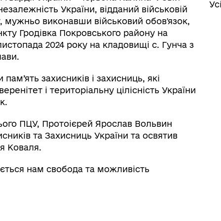
Ус
 незалежність України, відданий військовій
у, мужньо виконавши військовий обов'язок,
ункту Гродівка Покровського району на
истопада 2024 року на кладовищі с. Гунча з
лави.
ам’ять захисників і захисниць, які
веренітет і територіальну цілісність України
к.
ього ПЦУ, Протоієрей Ярослав Вольвин
сників та Захисниць України та освятив
я Коваля.
ається нам свобода та можливість