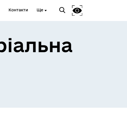
Контакти
Ще
ріальна
 та
Доступ до публічної
інформації