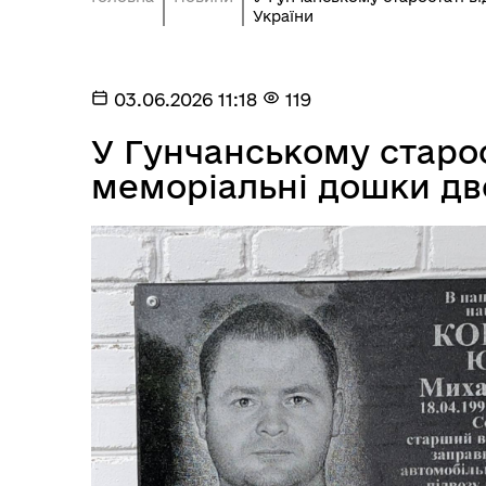
України
03.06.2026 11:18
119
У Гунчанському старос
меморіальні дошки дв
Посилання на державні
Е-д
інформаційні ресурси