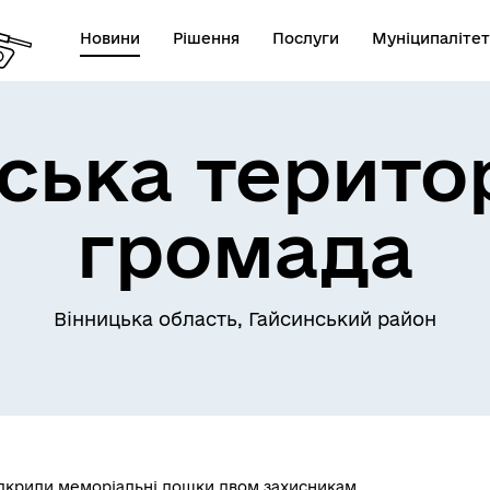
Новини
Рішення
Послуги
Муніципалітет
ська терито
громада
Телефони екстрених служб
лічна інформація
комунальних підприємств
Вінницька область, Гайсинський район
ідкрили меморіальні дошки двом захисникам