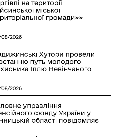
ргівлі на території
йсинської міської
ериторіальної громади»»
/08/2026
адижинські Хутори провели
 останню путь молодого
ахисника Іллю Невінчаного
/08/2026
оловне управління
енсійного фонду України у
нницькій області повідомляє