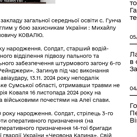
то
Га
т
 закладу загальної середньої освіти с. Гунча
глим у бою захисникам України : Михайлу
ловичу КОВАЛЮ.
05
оку народження. Солдат, старший водій-
Л
ого відділення підвозу пального та
в
ьного забезпечення штурмового загону 6-го
З
Рейнджери». Загинув під час виконання
віаудару, 13.11. 2024 року неподалік
ке Сумської області, отримавши травми не
04
ія Коваля 16 листопада 2024 року на
а військовими почестями на Алеї слави.
Г
П
0 року народження. Солдат, стрілець 3-го
Ві
оти оперативного призначення (на
перативного призначення 14-тої бригади
 гвардії України «Червона Калина». Свій