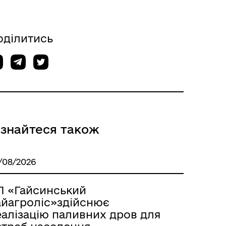
оділитись
Відкриті дані Гайсинської
ції
міської ради
ізнайтеся також
/08/2026
П «Гайсинський
айагроліс»здійснює
еалізацію паливних дров для