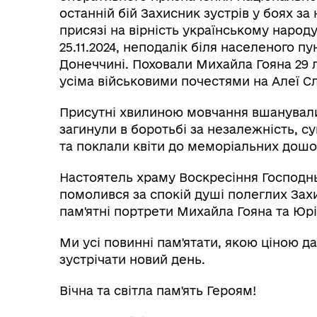
останній бій Захисник зустрів у боях за
присязі на вірність українському народ
25.11.2024, неподалік біля населеного п
Донеччині. Поховали Михайла Гояна 29 л
усіма військовими почестями на Алеї С
Присутні хвилиною мовчання вшанували п
загинули в боротьбі за незалежність, су
та поклали квіти до меморіальних дошо
Настоятель храму Воскресіння Господн
помолився за спокій душі полеглих Захи
пам'ятні портрети Михайла Гояна та Юрі
Ми усі повинні пам'ятати, якою ціною д
зустрічати новий день.
Вічна та світла пам'ять Героям!