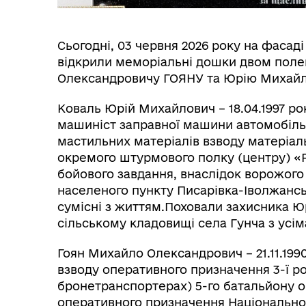
Герої не вмирають
Сьогодні, 03 червня 2026 року на фасаді
відкрили меморіальні дошки двом поле
Олександровичу ГОЯНУ та Юрію Михай
Коваль Юрій Михайлович – 18.04.1997 р
машиніст заправної машини автомобільн
мастильних матеріалів взводу матеріал
окремого штурмового полку (центру) «
бойового завдання, внаслідок ворожого а
населеного пункту Писарівка-Іволжансь
сумісні з життям.Поховали захисника Юр
сільському кладовищі села Гунча з усім
Гоян Михайло Олександрович – 21.11.199
взводу оперативного призначення 3-ї р
бронетранспортерах) 5-го батальйону о
оперативного призначення Національної