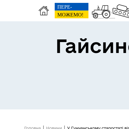
Гайсин
Про громаду
Пуб
Головна
Новини
У Гунчанському старостаті в