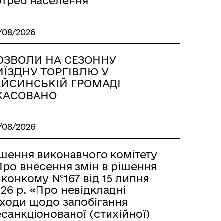
отреб населення
/08/2026
ОЗВОЛИ НА СЕЗОННУ
ИЇЗДНУ ТОРГІВЛЮ У
АЙСИНСЬКІЙ ГРОМАДІ
КАСОВАНО
/08/2026
ішення виконавчого комітету
Про внесення змін в рішення
иконкому №167 від 15 липня
26 р. «Про невідкладні
аходи щодо запобігання
санкціонованої (стихійної)