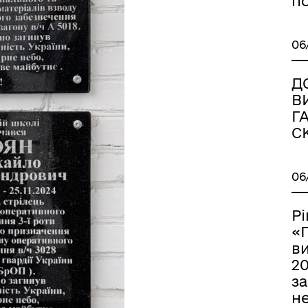
п
06
Д
В
Г
С
06
Р
«
в
20
з
не