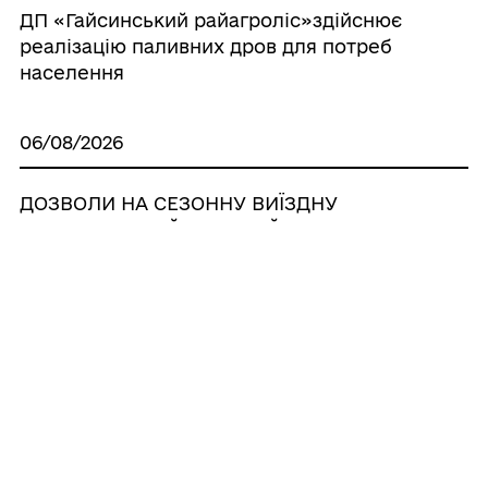
ДП «Гайсинський райагроліс»здійснює
реалізацію паливних дров для потреб
населення
06/08/2026
ДОЗВОЛИ НА СЕЗОННУ ВИЇЗДНУ
ТОРГІВЛЮ У ГАЙСИНСЬКІЙ ГРОМАДІ
СКАСОВАНО
06/08/2026
Рішення виконавчого комітету «Про
внесення змін в рішення виконкому
№167 від 15 липня 2026 р. «Про
невідкладні заходи щодо запобігання