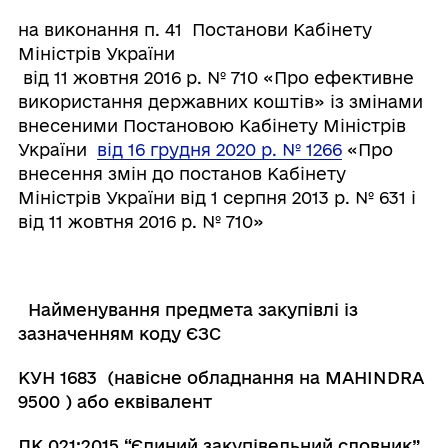
на виконання п. 41 Постанови Кабінету
Міністрів України
від 11 жовтня 2016 р. № 710 «Про ефективне
використання державних коштів» із змінами
внесеними Постановою Кабінету Міністрів
України
від 16 грудня 2020 р. № 1266
«Про
внесення змін до постанов Кабінету
Міністрів України від 1 серпня 2013 р. № 631 і
від 11 жовтня 2016 р. № 710»
Найменування предмета закупівлі із
зазначенням коду ЄЗС
КУН 1683 (навісне обладнання на MAHINDRA
9500
)
або еквівалент
ДК 021:2015 “
Єдиний
закупівельний
словник”