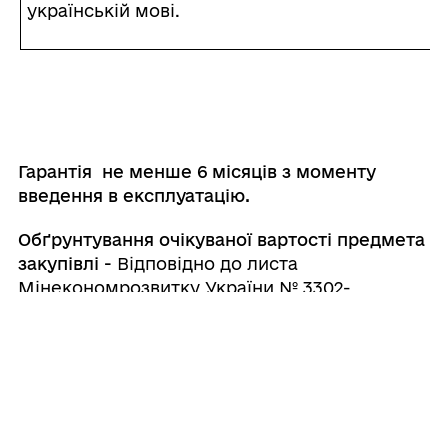
українській мові.
Гарантія
не
менше
6
місяців
з
моменту
введення
в
експлуатацію
.
Обґрунтування очікуваної вартості предмета
закупівлі -
Відповідно до листа
Мінекономрозвитку України № 3302-
06/29640-06 від 14.09.2016 при визначенні
очікуваної вартості закупівлі під час
складання річного плану закупівель
замовники можуть виходити з планових
вартісних показників, які можуть
розраховувати, зокрема, виходячи з потреби