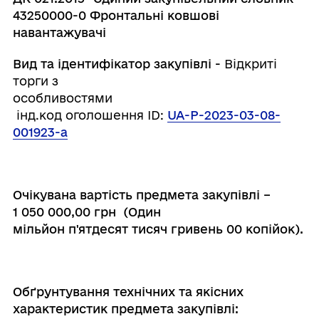
43250000-0 Фронтальні ковшові
навантажувачі
Вид та ідентифікатор закупівлі -
Відкриті
торги з
особливостями
інд.код оголошення ID:
UA
-
P
-2023-03-08-
001923-
a
Очікувана вартість предмета закупівлі
–
1 050 000,00 грн (
Один
мільйон
п'ятдесят
тисяч
гривень
00
копійок
).
Обґрунтування технічних та якісних
характеристик предмета закупівлі: