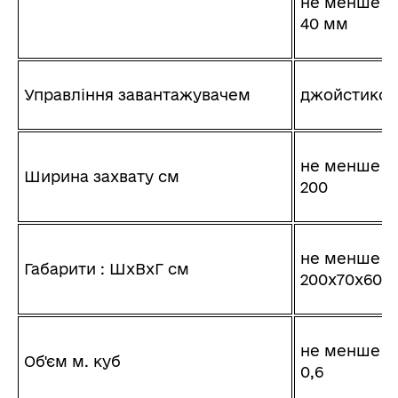
не менше –
40 мм
Управління завантажувачем
джойстиков
не менше
Ширина захвату см
200
не менше
Габарити : ШхВхГ см
200х70х60
не менше
Об'єм м. куб
0,6