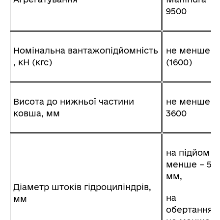
9500
Номінальна вантажопідйомність
не менше 1
, кН (кгс)
(1600)
Висота до нижньої частини
не менше
ковша, мм
3600
на підйом н
менше – 50
мм,
Діаметр штоків гідроциліндрів,
на
мм
обертання