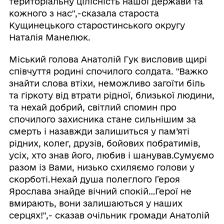
територіальну цілісність нашої держави та
кожного з нас",-сказала староста
Кущинецького старостинського округу
Наталія Манелюк.
Міський голова Анатолій Гук висловив щирі
співчуття родині спочилого солдата. "Важко
знайти слова втіхи, неможливо загоїти біль
та гіркоту від втрати рідної, близької людини,
та нехай добрий, світлий спомин про
спочилого захисника стане сильнішим за
смерть і назавжди залишиться у пам’яті
рідних, колег, друзів, бойових побратимів,
усіх, хто знав його, любив і шанував.Сумуємо
разом із Вами, низько схиляємо голови у
скорботі.Нехай душа полеглого Героя
Ярослава знайде вічний спокій…Герої не
вмирають, вони залишаються у наших
серцях!",- сказав очільник громади Анатолій