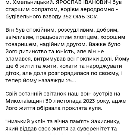
м. Хмельницький. ЯРОСЛАВ ІВАНОВИЧ був
старшим солдатом, водієм аеродромно -
будівельного взводу 352 ОІаБ ЗСУ.
Він був спокійним, розсудливим, добрим,
ввічливим, працьовитим хлопцем, хорошим
товаришем, надійним другом. Важке було
його дитинство та юність, але він не
зламався, витримував всі поклики долі. Йому
ще б жити та жити, кохати та народжувати
діток, але доля розпорядилася по своєму, і
тепер йому назавжди 25...
Свій останній світанок наш воїн зустрів на
Миколаївщині 30 листопада 2023 року, адже
його життя обірвала проклята куля.
"Низький уклін та вічна памʼять Захиснику,
який віддав своє життя за суверенітет та