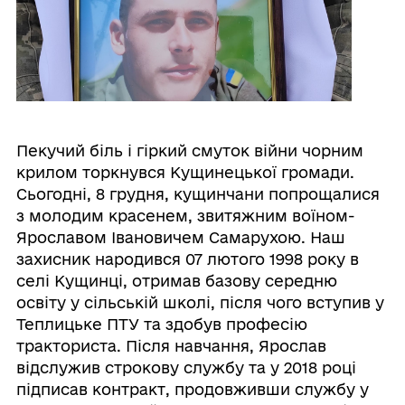
Пекучий біль і гіркий смуток війни чорним
крилом торкнувся Кущинецької громади.
Сьогодні, 8 грудня, кущинчани попрощалися
з молодим красенем, звитяжним воїном-
Ярославом Івановичем Самарухою. Наш
захисник народився 07 лютого 1998 року в
селі Кущинці, отримав базову середню
освіту у сільській школі, після чого вступив у
Теплицьке ПТУ та здобув професію
тракториста. Після навчання, Ярослав
відслужив строкову службу та у 2018 році
підписав контракт, продовживши службу у