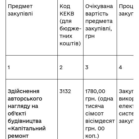
Предмет
Код
Очікувана
Проце
закупівлі
КЕКВ
вартість
закупів
(для
предмета
бюдже-
закупівлі,
тних
грн
коштів)
1
2
3
4
Здійснення
3132
1780,00
Закупі
авторського
грн. (одна
викори
нагляду на
тисяча
електр
об’єкті
сімсот
систе
будівництва
вісімдесят
закупі
«Капітальний
грн. 00
ремонт
коп.)