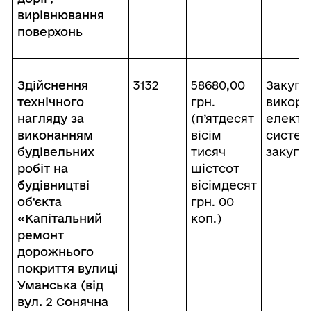
вирівнювання
поверхонь
Здійснення
3132
58680,00
Закупі
технічного
грн.
викори
нагляду за
(п’ятдесят
електр
виконанням
вісім
систе
будівельних
тисяч
закупі
робіт на
шістсот
будівництві
вісімдесят
об’єкта
грн. 00
«Капітальний
коп.)
ремонт
дорожнього
покриття вулиці
Уманська (від
вул. 2 Сонячна