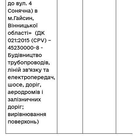
до вул. 4
Сонячна) в
м.Гайсин,
Вінницької
області» (ДК
021:2015 (С
PV) –
45230000-8 -
Будівництво
трубопроводів,
ліній зв’язку та
електропередач,
шосе, доріг,
аеродромів і
залізничних
доріг;
вирівнювання
поверхонь)