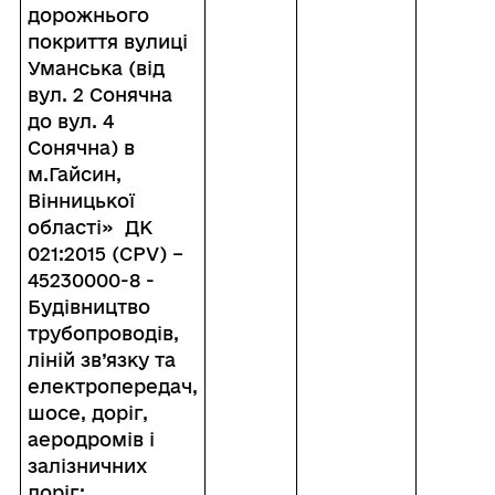
дорожнього
покриття вулиці
Уманська (від
вул. 2 Сонячна
до вул. 4
Сонячна) в
м.Гайсин,
Вінницької
області» ДК
021:2015 (С
PV) –
45230000-8 -
Будівництво
трубопроводів,
ліній зв’язку та
електропередач,
шосе, доріг,
аеродромів і
залізничних
доріг;