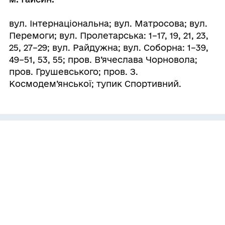
вул. Інтернаціональна; вул. Матросова; вул.
Перемоги; вул. Пролетарська: 1–17, 19, 21, 23,
25, 27–29; вул. Райдужна; вул. Соборна: 1–39,
49–51, 53, 55; пров. В’ячеслава Чорновола;
пров. Грушевського; пров. З.
Космодем’янської; тупик Спортивний.
ГРОМАДА
Контакти та звернення
ДОКУМЕНТИ ТА ДАНІ
Міський голова
Публічна інформація
Депутатський корпус
ГРОМАДЯНАМ
Фінанси
Виконком
Кабінет мешканця
Документи (НПА)
ГРОМАДСЬКА УЧАСТЬ
Паспорт громади
Послуги