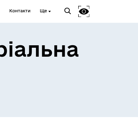
Контакти
Ще
ріальна
 та
Доступ до публічної
інформації
Відкриті дані Гайсинської
ції
міської ради