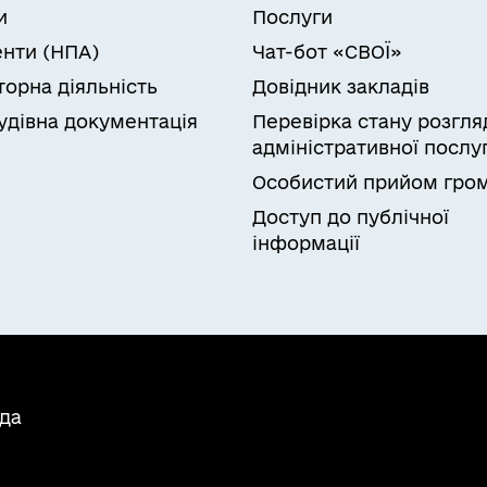
и
Послуги
нти (НПА)
Чат-бот «СВОЇ»
торна діяльність
Довідник закладів
удівна документація
Перевірка стану розгля
адміністративної послу
Особистий прийом гро
Доступ до публічної
інформації
ада