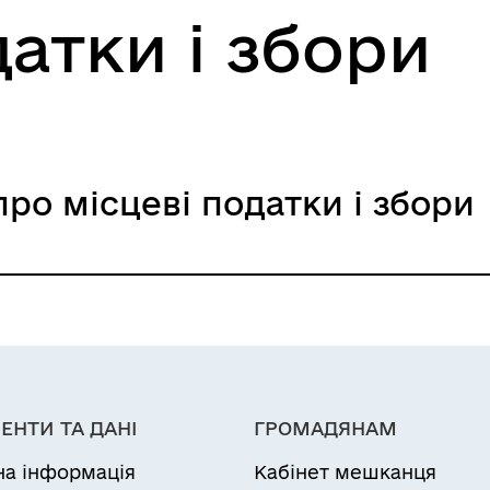
атки і збори
про місцеві податки і збори
8 скликання від 20.05.2026 року №1
 скликання від 21.06.2024 року №50
скликання від 14.07.2022 року №1
ЕНТИ ТА ДАНІ
ГРОМАДЯНАМ
на інформація
Кабінет мешканця