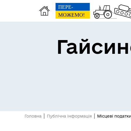
Гайсин
Про громаду
Пуб
Посилання на державні
Е-д
інформаційні ресурси
Головна
Публічна інформація
Місцеві податки
Ветеранська політика
громади