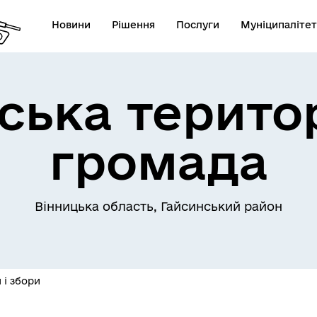
Новини
Рішення
Послуги
Муніципалітет
ська терито
Телефони екстрених служб
лічна інформація
комунальних підприємств
громада
Вінницька область, Гайсинський район
овідник закладів
Послуги державної раєстра
 і збори