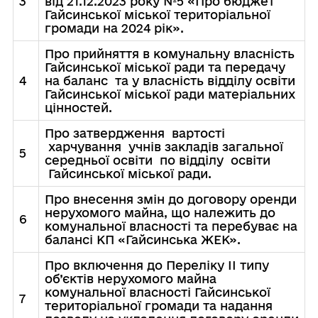
3
від 21.12.2023 року №5 «Про бюджет
Гайсинської міської територіальної
громади на 2024 рік».
Про прийняття в комунальну власність
Гайсинської міської ради та передачу
4
на баланс та у власність відділу освіти
Гайсинської міської ради матеріальних
цінностей.
Про затвердження вартості
харчування учнів закладів загальної
5
середньої освіти по відділу освіти
Гайсинської міської ради.
Про внесення змін до договору оренди
нерухомого майна, що належить до
6
комунальної власності та перебуває на
балансі КП «Гайсинська ЖЕК».
Про включення до Переліку ІІ типу
об’єктів нерухомого майна
комунальної власності Гайсинської
7
територіальної громади та надання