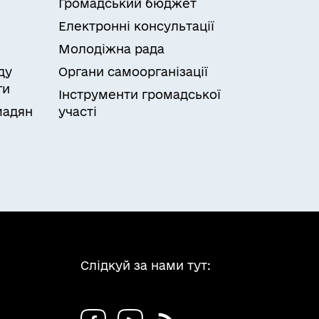
Громадський бюджет
Електронні консультації
Молодіжна рада
ду
Органи самоорганізації
ги
Інструменти громадської
мадян
участі
Слідкуй за нами тут: