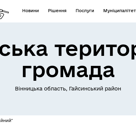
Новини
Рішення
Послуги
Муніципалітет
ська терито
Телефони екстрених служб
лічна інформація
комунальних підприємств
громада
Вінницька область, Гайсинський район
овідник закладів
Послуги державної раєстра
ейний"