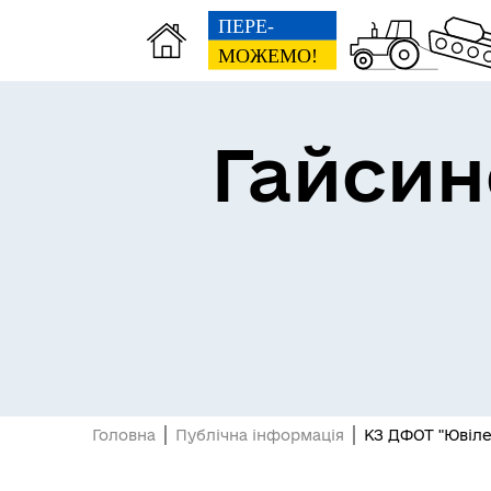
Гайсин
Про громаду
Пуб
Посилання на державні
Е-д
інформаційні ресурси
Головна
Публічна інформація
КЗ ДФОТ "Ювіл