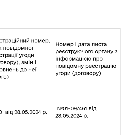
страційний номер,
Номер і дата листа
а повідомної
реєструючого органу з
страції угоди
інформацією про
овору), змін і
повідомну реєстрацію
овнень до неї
угоди (договору)
ого)
№01-09/461 від
 від 28.05.2024 р.
28.05.2024 р.