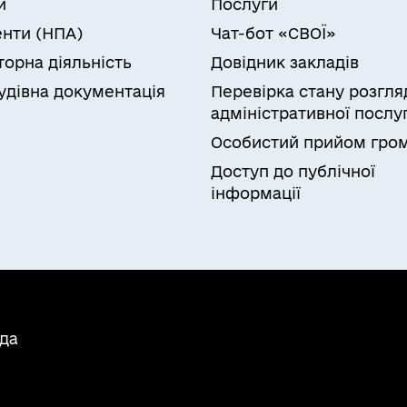
и
Послуги
нти (НПА)
Чат-бот «СВОЇ»
торна діяльність
Довідник закладів
удівна документація
Перевірка стану розгля
адміністративної послу
Особистий прийом гро
Доступ до публічної
інформації
ада