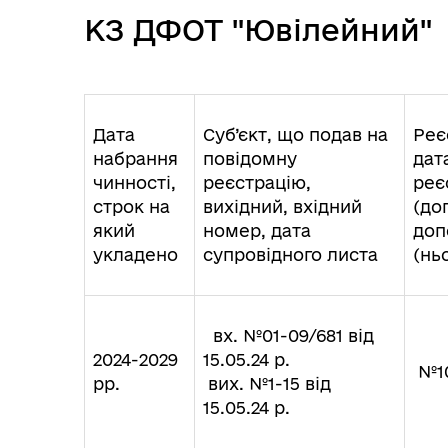
КЗ ДФОТ "Ювілейний"
Ветеранська політика
громади
Дата
Суб’єкт, що подав на
Реє
набрання
повідомну
дат
чинності,
реєстрацію,
реє
строк на
вихідний, вхідний
(дог
який
номер, дата
доп
Герої не вмирають
укладено
супровідного листа
(нь
вх. №01-09/681 від
2024-2029
15.05.24 р.
№10
рр.
вих. №1-15 від
15.05.24 р.