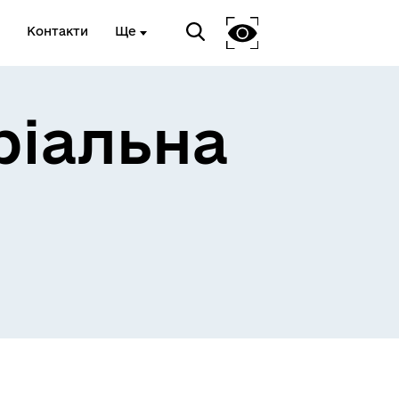
Контакти
Ще
ріальна
 та
Доступ до публічної
інформації
Відкриті дані Гайсинської
ції
міської ради