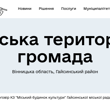
Новини
Рішення
Послуги
Муніципалітет
ська терито
Телефони екстрених служб
лічна інформація
комунальних підприємств
громада
Вінницька область, Гайсинський район
овідник закладів
Послуги державної раєстра
овір КЗ "Міський будинок культури" Гайсинської міської рад