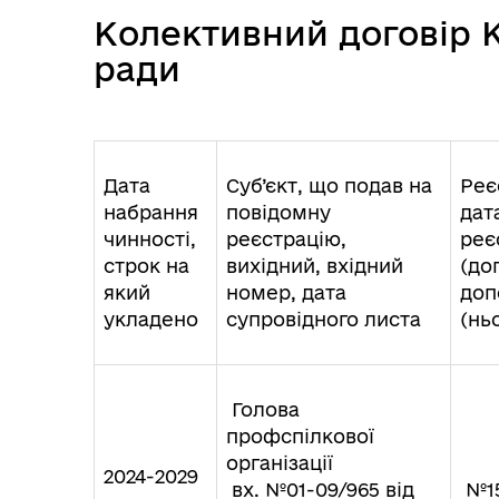
Колективний договір К
ради
Ветеранська політика
громади
Дата
Суб’єкт, що подав на
Реє
набрання
повідомну
дат
чинності,
реєстрацію,
реє
строк на
вихідний, вхідний
(дог
Герої не вмирають
який
номер, дата
доп
укладено
супровідного листа
(нь
Голова
профспілкової
організації
2024-2029
вх. №01-09/965 від
№15