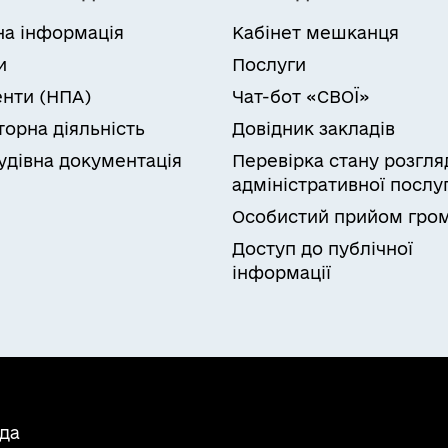
на інформація
Кабінет мешканця
и
Послуги
нти (НПА)
Чат-бот «СВОЇ»
торна діяльність
Довідник закладів
удівна документація
Перевірка стану розгля
адміністративної послу
Особистий прийом гро
Доступ до публічної
інформації
ада