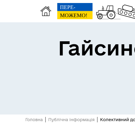
Гайсин
Про громаду
Пуб
Посилання на державні
Е-д
інформаційні ресурси
Головна
Публічна інформація
Колективний дог