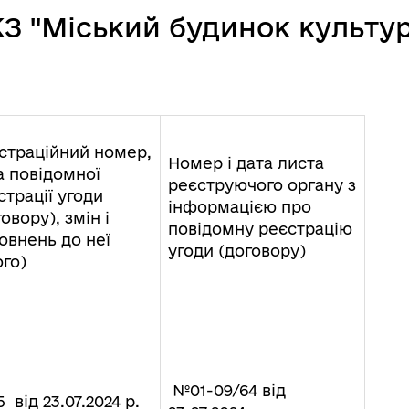
З "Міський будинок культур
страційний номер,
Номер і дата листа
а повідомної
реєструючого органу з
страції угоди
інформацією про
овору), змін і
повідомну реєстрацію
овнень до неї
угоди (договору)
ого)
№01-09/64 від
 від 23.07.2024 р.