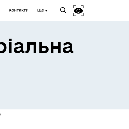
Контакти
Ще
ріальна
 та
Доступ до публічної
інформації
Відкриті дані Гайсинської
ції
міської ради
и