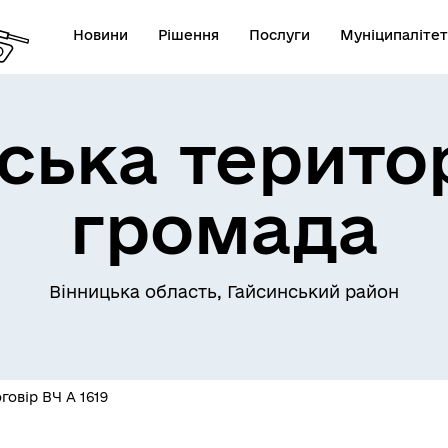
Новини
Рішення
Послуги
Муніципалітет
ська терито
Телефони екстрених служб
лічна інформація
комунальних підприємств
громада
Вінницька область, Гайсинський район
овідник закладів
Послуги державної раєстра
овір ВЧ А 1619