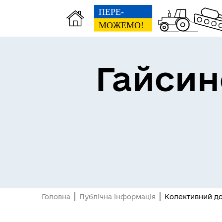
Гайсин
Про громаду
Пуб
Посилання на державні
Е-д
інформаційні ресурси
Головна
Публічна інформація
Колективний дог