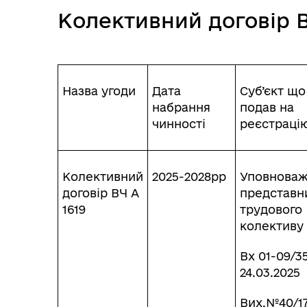
Колективний договір В
Ветеранська політика
громади
Назва угоди
Дата
Суб’єкт що
набрання
подав на
чинності
реєстраці
Герої не вмирають
Колективний
2025-2028рр
Уповнова
договір ВЧ А
представн
1619
трудового
колективу
Вх 01-09/35
24.03.2025
Вих.№40/1