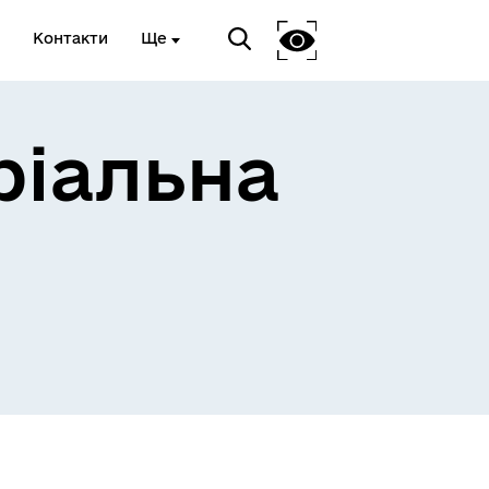
Контакти
Ще
ріальна
 та
Доступ до публічної
інформації
Відкриті дані Гайсинської
ції
міської ради