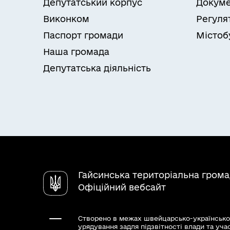
Депутатський корпус
Докуме
Виконком
Регуля
Паспорт громади
Містоб
Наша громада
Депутатська діяльність
Гайсинська територіальна гром
Офіційний вебсайт
Створено в межах швейцарсько-українсько
урядування задля підзвітності влади та уча