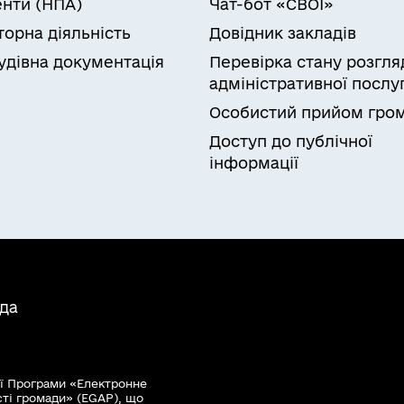
нти (НПА)
Чат-бот «СВОЇ»
торна діяльність
Довідник закладів
удівна документація
Перевірка стану розгля
адміністративної послу
Особистий прийом гро
Доступ до публічної
інформації
ада
ї Програми «Електронне
сті громади» (EGAP), що