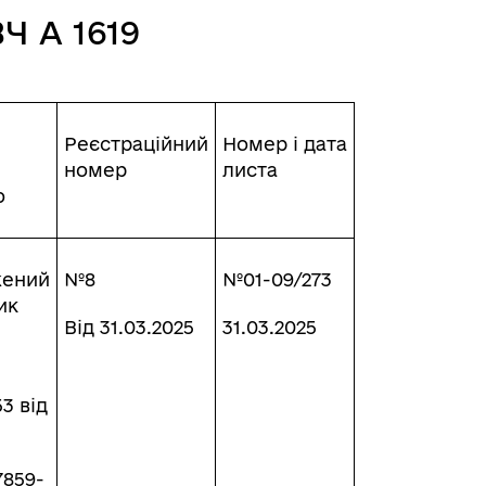
Ч А 1619
Реєстраційний
Номер і дата
номер
листа
ю
жений
№8
№01-09/273
ик
Від 31.03.2025
31.03.2025
3 від
7859-