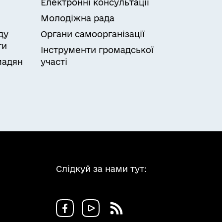
Електронні консультації
Молодіжна рада
ду
Органи самоорганізації
ги
Інструменти громадської
мадян
участі
Слідкуй за нами тут: