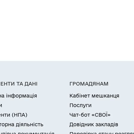
ЕНТИ ТА ДАНІ
ГРОМАДЯНАМ
на інформація
Кабінет мешканця
и
Послуги
нти (НПА)
Чат-бот «СВОЇ»
торна діяльність
Довідник закладів
удівна документація
Перевірка стану розгля