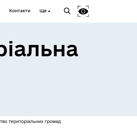
Контакти
Ще
ріальна
 та
Доступ до публічної
інформації
цтво територіальних громад