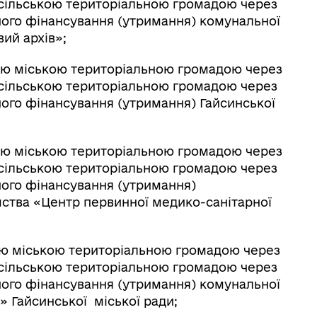
 сільською територіальною громадою через
ьного фінансування (утримання) комунальної
ий архів»;
кою міською територіальною громадою через
 сільською територіальною громадою через
ного фінансування (утримання) Гайсинської
кою міською територіальною громадою через
 сільською територіальною громадою через
ного фінансування (утримання)
ства «Центр первинної медико-санітарної
кою міською територіальною громадою через
 сільською територіальною громадою через
ного фінансування (утримання)
комунальної
 Гайсинської міської ради;