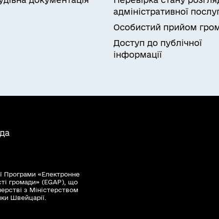
адміністративної послу
Особистий прийом гро
Доступ до публічної
інформації
ада
ї Програми «Електронне
сті громади» (EGAP), що
нерстві з Міністерством
мки Швейцарії.