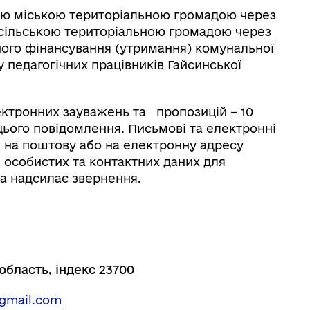
кою міською територіальною громадою через
 сільською територіальною громадою через
ного фінансування (утримання)
комунальної
 педагогічних працівників Гайсинської
ектронних зауважень та пропозицій – 10
цього повідомлення. Письмові та електронні
 на поштову або на електронну адресу
м особистих та контактних даних для
ка надсилає звернення.
 область, індекс 23700
gmail.com