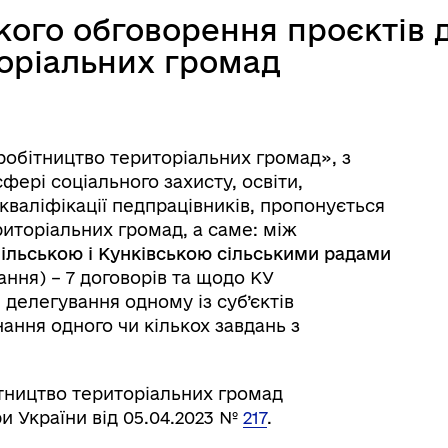
ого обговорення проєктів 
торіальних громад
овідник закладів
Послуги державної раєстра
робітництво територіальних громад», з
фері соціального захисту, освіти,
кваліфікації педпрацівників, пропонується
риторіальних громад, а саме: між
ільською і Кунківською сільськими радами
ння) – 7 договорів та щодо КУ
делегування одному із суб’єктів
ання одного чи кількох завдань з
тництво територіальних громад
 України від 05.04.2023 №
217
.