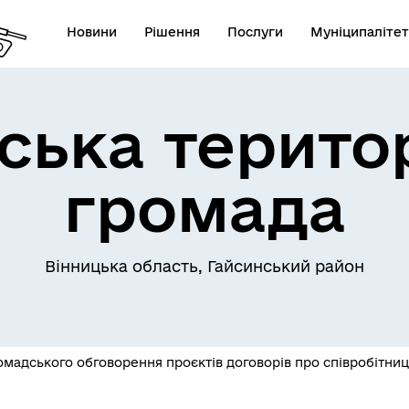
Новини
Рішення
Послуги
Муніципалітет
ська терито
громада
Телефони екстрених служб
лічна інформація
комунальних підприємств
Вінницька область, Гайсинський район
омадського обговорення проєктів договорів про співробітни