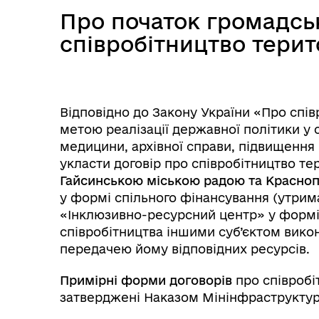
Про початок громадськ
співробітництво тери
Посилання на державні
Е-д
інформаційні ресурси
Відповідно до Закону України «Про спів
метою реалізації державної політики у с
медицини, архівної справи, підвищення 
укласти договір про співробітництво те
Гайсинською міською радою та Красноп
у формі спільного фінансування (утрима
«Інклюзивно-ресурсний центр» у формі 
співробітництва іншими суб’єктом викон
передачею йому відповідних ресурсів.
Примірні форми договорів
про співробі
Ветеранська політика
затверджені Наказом Мінінфраструктури
громади