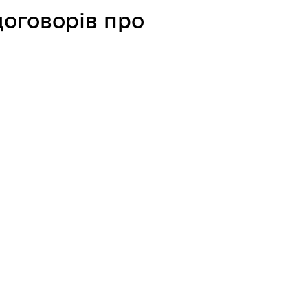
договорів про
Відкриті дані Гайсинської
ції
міської ради