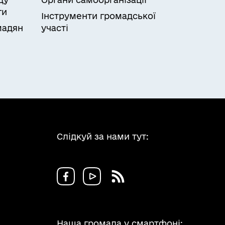
ги
Інструменти громадської
мадян
участі
Слідкуй за нами тут:
Наша громада у смартфоні: