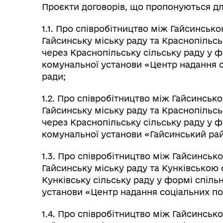
Проєкти договорів, що пропонуються д
1.1. Про співробітництво між Гайсинсь
Гайсинську міську раду та Краснопіль
через Краснопільську сільську раду у 
комунальної установи «Центр надання с
ради;
1.2. Про співробітництво між Гайсинсь
Гайсинську міську раду та Краснопіль
через Краснопільську сільську раду у 
Герої не вмирають
комунальної установи «Гайсинський рай
1.3. Про співробітництво між Гайсинсь
Гайсинську міську раду та Кунківською
Кунківську сільську раду у формі спіл
установи «Центр надання соціальних пос
1.4. Про співробітництво між Гайсинсь