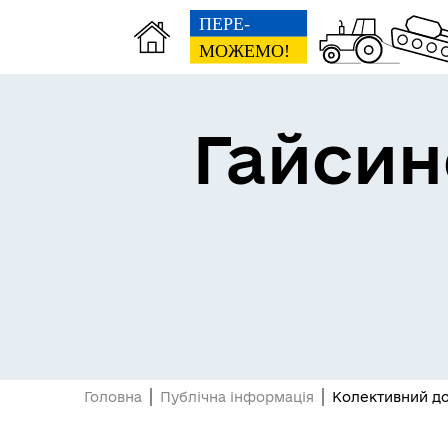
Гайсин
Про громаду
Пуб
Посилання на державні
Е-д
інформаційні ресурси
Головна
Публічна інформація
Колективний дог