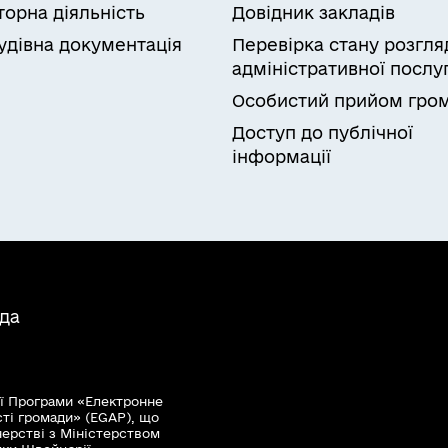
торна діяльність
Довідник закладів
удівна документація
Перевірка стану розгля
адміністративної послу
Особистий прийом гро
Доступ до публічної
інформації
ада
ї Програми «Електронне
сті громади» (EGAP), що
нерстві з Міністерством