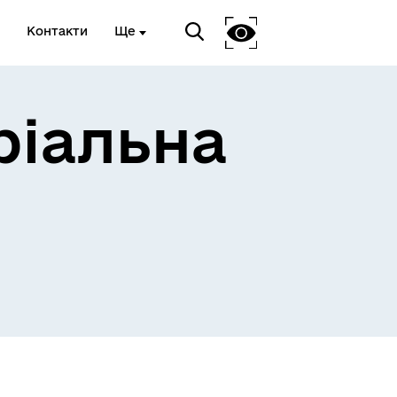
Контакти
Ще
ріальна
 та
Доступ до публічної
інформації
Відкриті дані Гайсинської
ції
міської ради