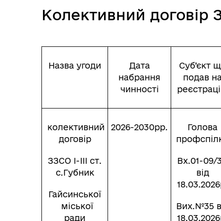
Колективний договір ЗЗ
Ветеранська політика
громади
Назва угоди
Дата
Суб’єкт 
набрання
подав н
чинності
реєстрац
Герої не вмирають
колективний
2026-2030рр.
Голова
договір
профспіл
ЗЗСО І-ІІІ ст.
Вх.01-09/
с.Губник
від
18.03.2026
Гайсинської
міської
Вих.№35 в
ради
18.03.2026