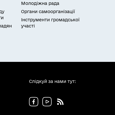
Молодіжна рада
ду
Органи самоорганізації
ги
Інструменти громадської
мадян
участі
Слідкуй за нами тут: