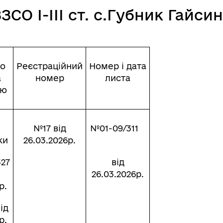
СО І-ІІІ ст. с.Губник Гайсин
що
Реєстраційний
Номер і дата
а
номер
листа
ію
№17 від
№01-09/311
ки
26.03.2026р.
327
від
26.03.2026р.
р.
ід
р.