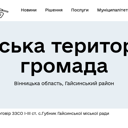
Новини
Рішення
Послуги
Муніципалітет
ська терито
Телефони екстрених служб
лічна інформація
комунальних підприємств
громада
Вінницька область, Гайсинський район
овідник закладів
Послуги державної раєстра
овір ЗЗСО І-ІІІ ст. с.Губник Гайсинської міської ради