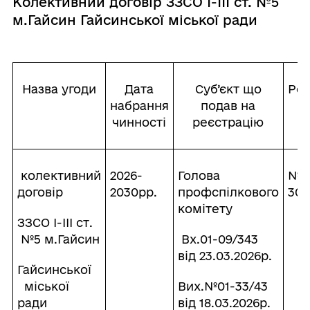
Колективний договір ЗЗСО І-ІІІ ст. №5
м.Гайсин Гайсинської міської ради
Назва угоди
Дата
Суб’єкт що
Реє
набрання
подав на
чинності
реєстрацію
колективний
2026-
Голова
№19
договір
2030рр.
профспілкового
30.
комітету
ЗЗСО І-ІІІ ст.
№5 м.Гайсин
Вх.01-09/343
від 23.03.2026р.
Гайсинської
міської
Вих.№01-33/43
ради
від 18.03.2026р.