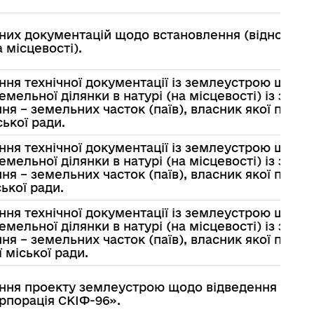
чних документацій щодо встановлення (відновлен
 місцевості).
ння технічної документації із землеустрою щодо
мельної ділянки в натурі (на місцевості) із земе
я – земельних часток (паїв), власник якої помер
ької ради.
ння технічної документації із землеустрою щодо
мельної ділянки в натурі (на місцевості) із земе
я – земельних часток (паїв), власник якої помер
ької ради.
ння технічної документації із землеустрою щодо
мельної ділянки в натурі (на місцевості) із земе
я – земельних часток (паїв), власник якої помер
 міської ради.
ення проекту землеустрою щодо відведення земе
рпорація СКІФ-96».