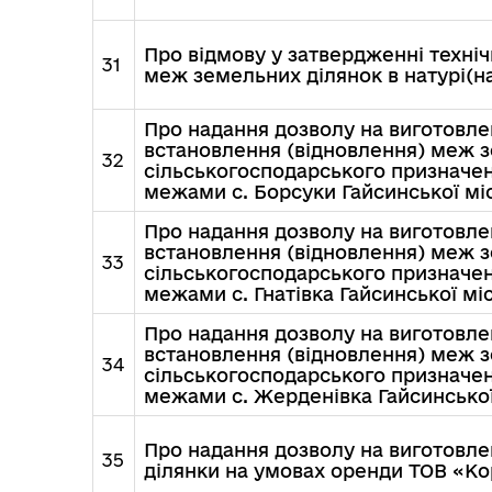
Про відмову у затвердженні техні
31
меж земельних ділянок в натурі(на
Про надання дозволу на виготовле
встановлення (відновлення) меж зе
32
сільськогосподарського призначенн
межами с. Борсуки Гайсинської міс
Про надання дозволу на виготовле
встановлення (відновлення) меж зе
33
сільськогосподарського призначенн
межами с. Гнатівка Гайсинської міс
Про надання дозволу на виготовле
встановлення (відновлення) меж зе
34
сільськогосподарського призначенн
межами с. Жерденівка Гайсинської
Про надання дозволу на виготовл
35
ділянки на умовах оренди ТОВ «Ко