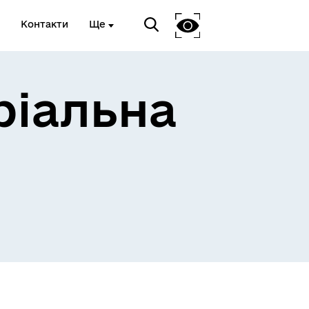
Контакти
Ще
ріальна
 та
Доступ до публічної
інформації