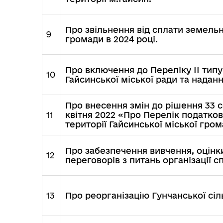
Герої не вмирають
Про звільнення від сплати земельн
9
громади в 2024 році.
Про включення до Переліку ІІ типу
10
Гайсинської міської ради та нада
Про внесення змін до рішення 33 се
11
квітня 2022 «Про Перелік податко
території Гайсинської міської гром
Про забезпечення вивчення, оцінк
12
переговорів з питань організації 
13
Про реорганізацію Гунчанської сіл