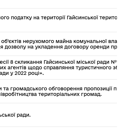
ого податку на території Гайсинської територіаль
 об’єктів нерухомого майна комунальної власност
ння дозволу на укладення договору оренди приміщ
сії 8 скликання Гайсинської міської ради №14 від
вих агентів щодо справляння туристичного збору 
ади у 2022 році».
и та громадського обговорення пропозиції про п
співробітництва територіальних громад.
ьської ради.