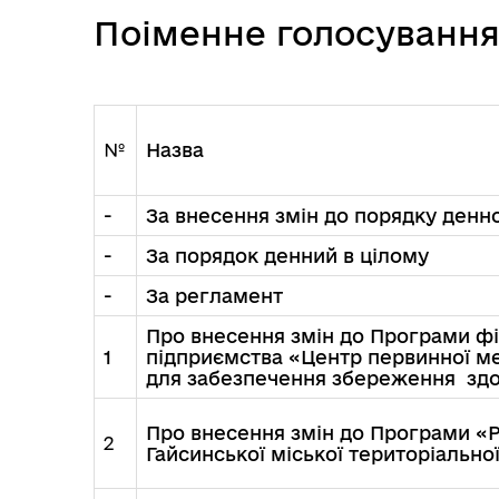
Поіменне голосування 
№
Назва
Посилання на державні
Е-д
-
За внесення змін до порядку денн
інформаційні ресурси
-
За порядок денний в цілому
-
За регламент
Про внесення змін до Програми ф
1
підприємства «Центр первинної ме
для забезпечення збереження здо
Про внесення змін до Програми «Р
2
Гайсинської міської територіально