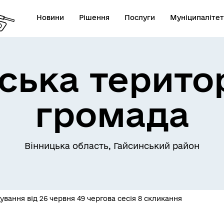
Новини
Рішення
Послуги
Муніципалітет
ська терито
громада
Телефони екстрених служб
лічна інформація
комунальних підприємств
Вінницька область, Гайсинський район
вання від 26 червня 49 чергова сесія 8 скликання