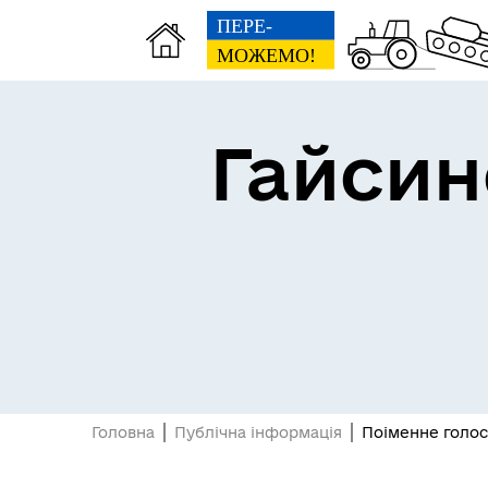
Гайсин
Про громаду
Пуб
Головна
Публічна інформація
Поіменне голосу