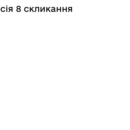
сія 8 скликання
Відкриті дані Гайсинської
ції
міської ради
го
ади»
и.
іг»