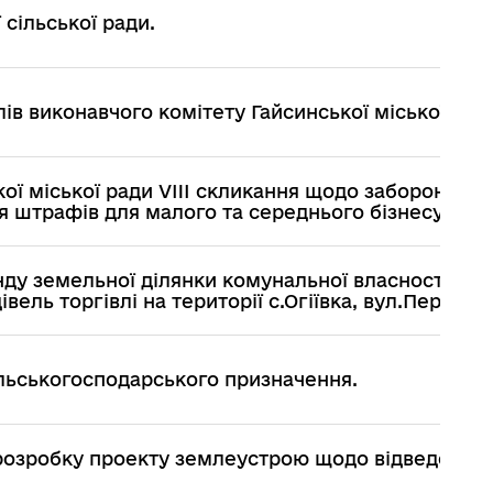
сільської ради.
в виконавчого комітету Гайсинської міської рад
ої міської ради VIII скликання щодо заборони
я штрафів для малого та середнього бізнесу.
ду земельної ділянки комунальної власності дл
вель торгівлі на території с.Огіївка, вул.Перемоги
льськогосподарського призначення.
 розробку проекту землеустрою щодо відведення