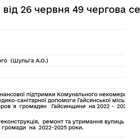
від 26 червня 49 чергова се
овідник закладів
Послуги державної раєстра
ого (Шульга А.О.)
інансової підтримки Комунального некомерційно
дико-санітарної допомоги Гайсинської міської р
ров′я громадян Гайсинщини на 2022 - 2026 рок
еконструкція, ремонт та утримання вулиць і дор
ї громади на 2022-2025 роки.