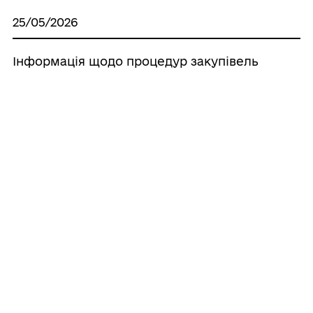
25/05/2026
Інформація щодо процедур закупівель
25/12/2024
Щоденно о 9.00 в Україні –
Загальнонаціональна хвилина мовчання
для вшанування пам'яті загиблих
внаслідок збройної агресії рф
08/05/2024
До уваги жителів громади!