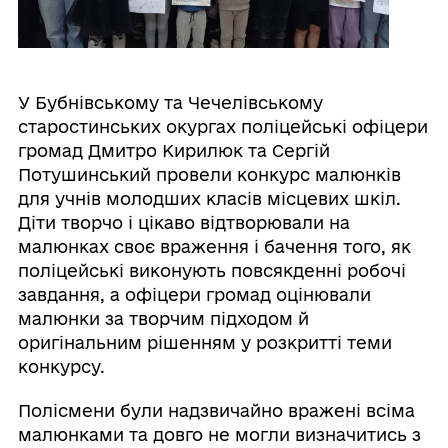
У Бубнівському та Чечелівському
старостинських окургах поліцейські офіцери
громад Дмитро Кирилюк та Сергій
Потушинський провели конкурс малюнків
для учнів молодших класів місцевих шкіл.
Діти творчо і цікаво відтворювали на
малюнках своє враження і бачення того, як
поліцейські виконують повсякденні робочі
завдання, а офіцери громад оцінювали
малюнки за творчим підходом й
оригінальним рішенням у розкритті теми
конкурсу.
Полісмени були надзвичайно вражені всіма
малюнками та довго не могли визначитись з