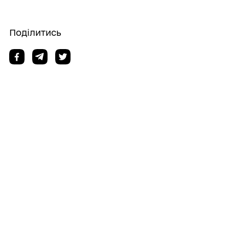
Поділитись
Дізнайтеся також
06/08/2026
ДП «Гайсинський райагроліс»здійснює
реалізацію паливних дров для потреб
населення