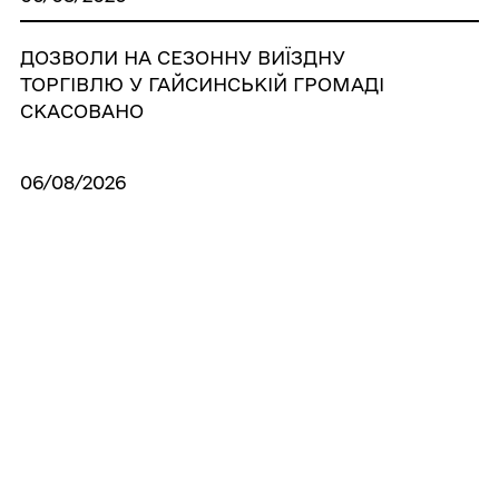
ДОЗВОЛИ НА СЕЗОННУ ВИЇЗДНУ
ТОРГІВЛЮ У ГАЙСИНСЬКІЙ ГРОМАДІ
СКАСОВАНО
06/08/2026
Рішення виконавчого комітету «Про
внесення змін в рішення виконкому
№167 від 15 липня 2026 р. «Про
невідкладні заходи щодо запобігання
несанкціонованої (стихійної) торгівлі на
території Гайсинської міської
територіальної громади»»
05/08/2026