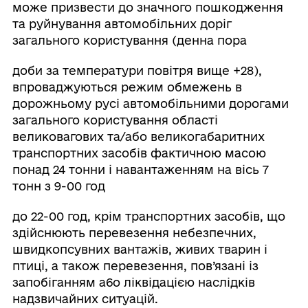
може призвести до значного пошкодження
та руйнування автомобільних доріг
загального користування (денна пopa
доби за температури повітря вище +28),
впроваджуються режим обмежень в
дорожньому pyci автомобільними дорогами
загального користування області
великовагових та/або великогабаритних
транспортних засобів фактичною масою
понад 24 тонни i навантаженням на вісь 7
тонн з 9-00 год
до 22-00 год, крім транспортних засобів, що
здійснюють перевезення небезпечних,
швидкопсувних вантажів, живих тварин i
птиці, а також перевезення, пов’язані із
запобіганням a6o ліквідацією наслідків
надзвичайних ситуацій.