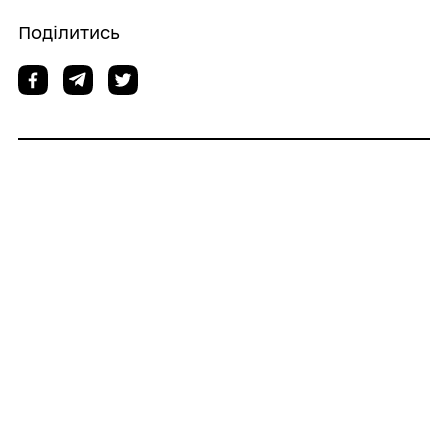
Поділитись
Дізнайтеся також
06/08/2026
Леся Карнаух: Громади мають активніше
працювати над розширенням бази
оподаткування – це додаткові ресурси
для розвитку