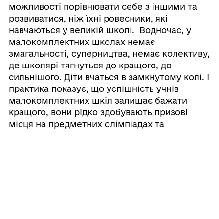
можливості порівнювати себе з іншими та
розвиватися, ніж їхні ровесники, які
навчаються у великій школі. Водночас, у
малокомплектних школах немає
змагальності, суперництва, немає колективу,
де школярі тягнуться до кращого, до
сильнішого. Діти вчаться в замкнутому колі. І
практика показує, що успішність учнів
малокомплектних шкіл залишає бажати
кращого, вони рідко здобувають призові
місця на предметних олімпіадах та
конкурсах.
У разі реорганізації шляхом
пониження ступеня
закладу загальної
середньої освіти І-ІІІ ступенів с.
Степашки Гайсинської міської ради підвіз
буде здійснюватися шкільним
автобусом до ЗЗСО с.Харпачка, яка